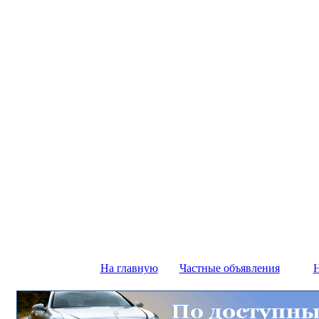
На главную
Частные объявления
Н