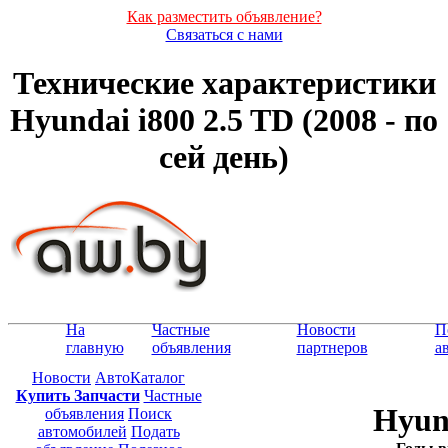
Как разместить объявление?
Связаться с нами
Технические характеристики
Hyundai i800 2.5 TD (2008 - по
сей день)
На
Частные
Новости
П
главную
объявления
партнеров
а
Новости
АвтоКаталог
Купить Запчасти
Частные
Hyund
объявления
Поиск
автомобилей
Подать