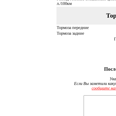
л./100км
Тор
Тормоза передние
Тормоза задние
Г
Посл
Ува
Если Вы заметили каку
сообщите на