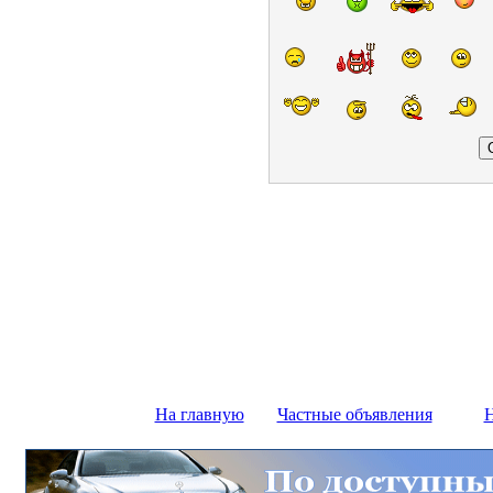
На главную
Частные объявления
Н