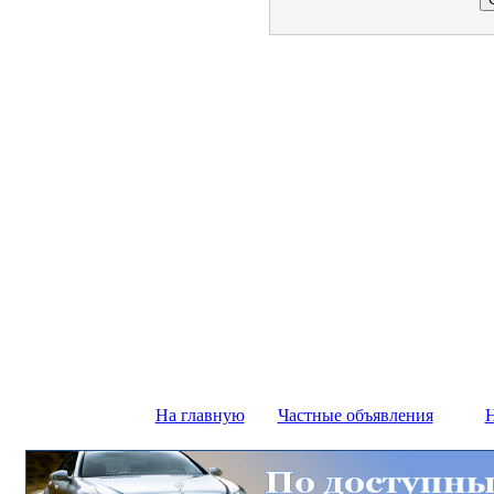
На главную
Частные объявления
Н