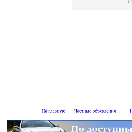
На главную
Частные объявления
Н