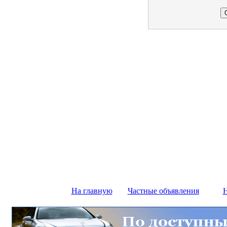
На главную
Частные объявления
Н