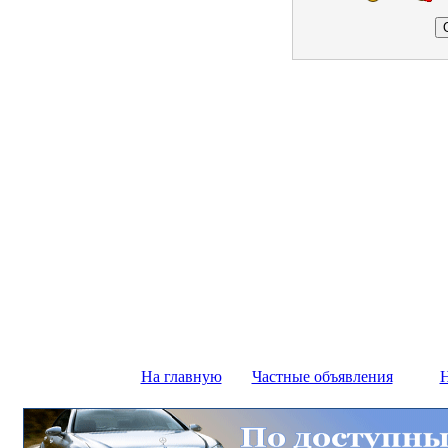
На главную
Частные объявления
Н