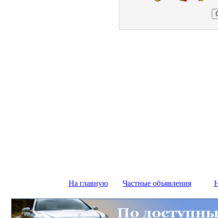
На главную
Частные объявления
Н