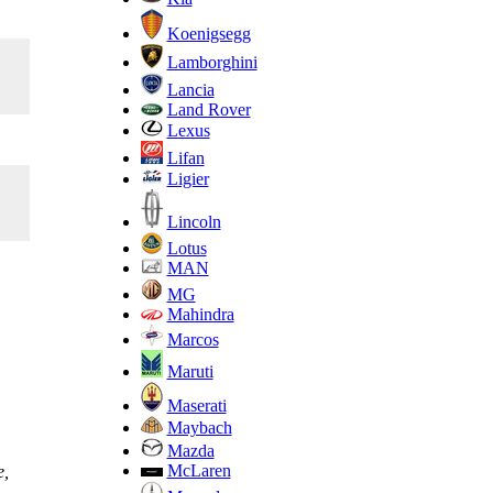
Koenigsegg
Lamborghini
Lancia
Land Rover
Lexus
Lifan
Ligier
Lincoln
Lotus
MAN
MG
Mahindra
Marcos
Maruti
Maserati
Maybach
Mazda
McLaren
е,