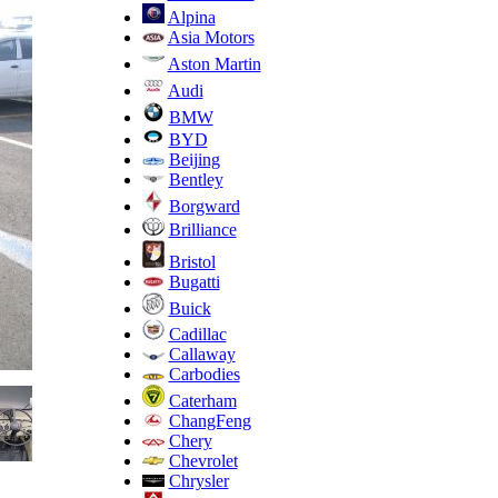
Alpina
Asia Motors
Aston Martin
Audi
BMW
BYD
Beijing
Bentley
Borgward
Brilliance
Bristol
Bugatti
Buick
Cadillac
Callaway
Carbodies
Caterham
ChangFeng
Chery
Chevrolet
Chrysler