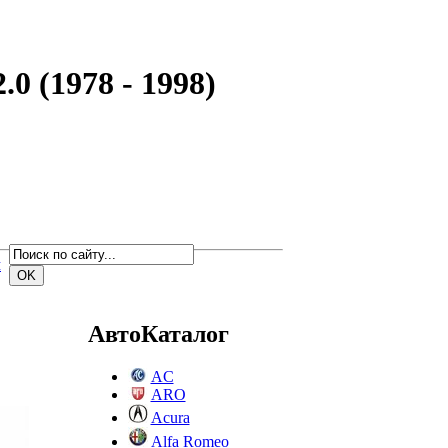
0 (1978 - 1998)
м
АвтоКаталог
AC
ARO
Acura
Alfa Romeo