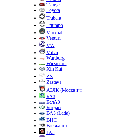
Tianye
Toyota
Trabant
Triumph
Vauxhall
Venturi
VW
Volvo
Wartburg
Wiesmann
Xin Kai
ZX
Zastava
АЗЛК (Москвич)
БАЗ
БелАЗ
Богдан
ВАЗ (Lada)
ВИС
Волжанин
ГАЗ