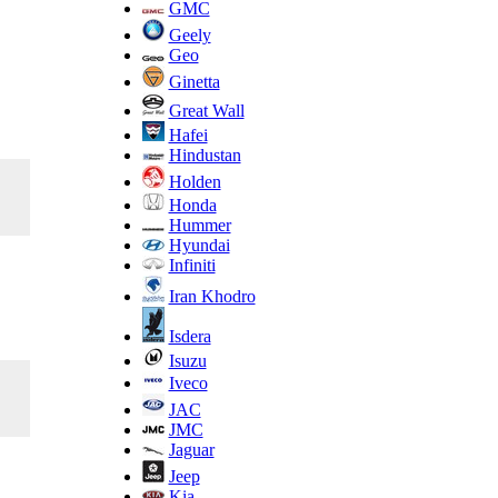
GMC
Geely
Geo
Ginetta
Great Wall
Hafei
Hindustan
Holden
Honda
Hummer
Hyundai
Infiniti
Iran Khodro
Isdera
Isuzu
Iveco
JAC
JMC
Jaguar
Jeep
Kia