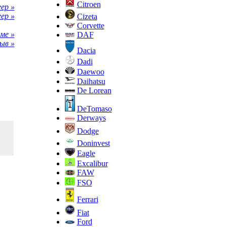
Citroen
ep »
eep »
Cizeta
Corvette
ме »
DAF
ыв »
Dacia
Dadi
Daewoo
Daihatsu
De Lorean
DeTomaso
Derways
Dodge
Doninvest
Eagle
Excalibur
FAW
FSO
Ferrari
Fiat
Ford