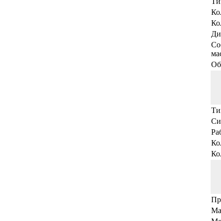
Ти
Ко
Ко
Ди
Со
мас
Об
Ти
Си
Ра
Ко
Ко
Пр
Ма