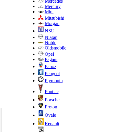
Mercedes
Mercury
Mini
Mitsubishi
Morgan
NSU
Nissan
Noble
Oldsmobile
Opel
Pagani
Panoz
Peugeot
Plymouth
Pontiac
Porsche
Proton
Qvale
Renault