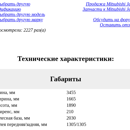
Выбрать другую
Продажа Mitsubishi Je
дификацию
Запчасти к Mitsubishi J
ыбрать другую модель
ыбрать другую марку
Обсудить на фору
Оставить отз
смотрели: 2227 раз(а)
Технические характеристики:
Габариты
ина, мм
3455
рина, мм
1665
сота, мм
1890
иренс, мм
210
лесная база, мм
2030
лея передняя/задняя, мм
1305/1305