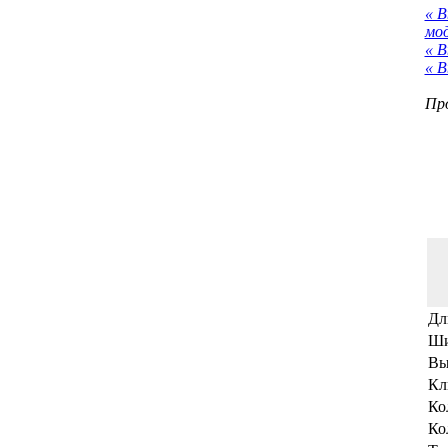
« 
мо
« В
« В
Про
Дл
Ши
Вы
Кл
Ко
Ко