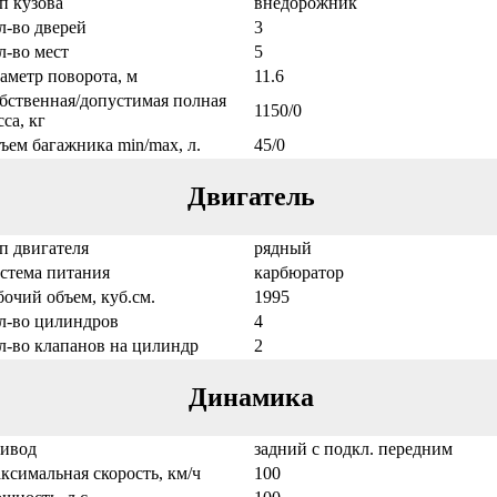
п кузова
внедорожник
л-во дверей
3
л-во мест
5
аметр поворота, м
11.6
бственная/допустимая полная
1150/0
са, кг
ъем багажника min/max, л.
45/0
Двигатель
п двигателя
рядный
стема питания
карбюратор
бочий объем, куб.см.
1995
л-во цилиндров
4
л-во клапанов на цилиндр
2
Динамика
ивод
задний с подкл. передним
ксимальная скорость, км/ч
100