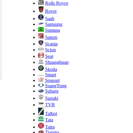
Rolls Royce
Rover
Saab
Samsung
Santana
Saturn
Scania
Scion
Seat
Shuanghuan
Skoda
Smart
Soueast
SsangYong
Subaru
Suzuki
TVR
Talbot
Tata
Tatra
Tianma