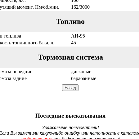
щность, л.с.
100
утящий момент, Нм/об.мин.
162/3000
Топливо
п топлива
АИ-95
кость топливного бака, л.
45
Тормозная система
рмоза передние
дисковые
рмоза задние
барабанные
Последние высказывания
Уважаемые пользователи!
Если Вы заметили какую-либо ошибку или неточность в каталог
сообщите нам
, мы будем очень признательны!