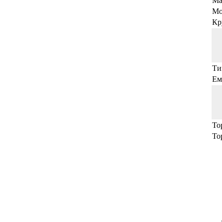
Ма
Мо
Кр
Ти
Ем
То
То