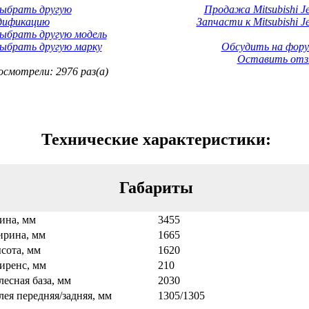
Выбрать другую
Продажа Mitsubishi Je
дификацию
Запчасти к Mitsubishi J
ыбрать другую модель
ыбрать другую марку
Обсудить на фору
Оставить отз
смотрели: 2976 раз(а)
Технические характеристики:
Габариты
ина, мм
3455
рина, мм
1665
сота, мм
1620
иренс, мм
210
лесная база, мм
2030
лея передняя/задняя, мм
1305/1305