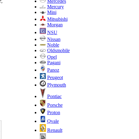
е,
Mercedes
Mercury
Mini
Mitsubishi
Morgan
NSU
Nissan
Noble
Oldsmobile
Opel
Pagani
Panoz
Peugeot
Plymouth
Pontiac
Porsche
Proton
Qvale
Renault