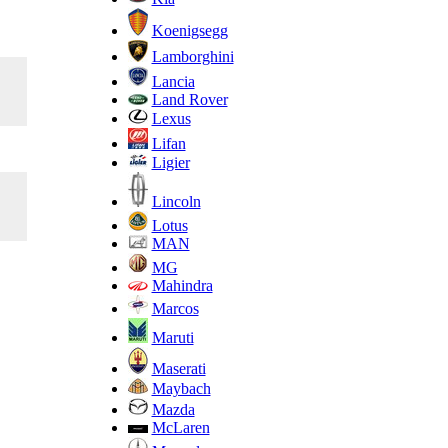
Koenigsegg
Lamborghini
Lancia
Land Rover
Lexus
Lifan
Ligier
Lincoln
Lotus
MAN
MG
Mahindra
Marcos
Maruti
Maserati
Maybach
Mazda
McLaren