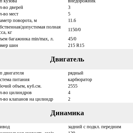
п кузова
внедорожник
л-во дверей
3
л-во мест
5
аметр поворота, м
11.6
бственная/допустимая полная
1150/0
са, кг
ъем багажника min/max, л.
45/0
змер шин
215 R15
Двигатель
п двигателя
рядный
стема питания
карбюратор
бочий объем, куб.см.
2555
л-во цилиндров
4
л-во клапанов на цилиндр
2
Динамика
ивод
задний с подкл. передним