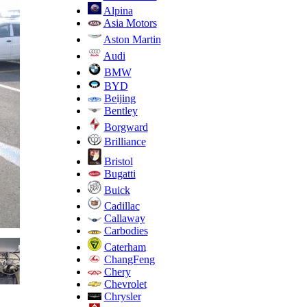
Alpina
Asia Motors
Aston Martin
Audi
BMW
BYD
Beijing
Bentley
Borgward
Brilliance
Bristol
Bugatti
Buick
Cadillac
Callaway
Carbodies
Caterham
ChangFeng
Chery
Chevrolet
Chrysler