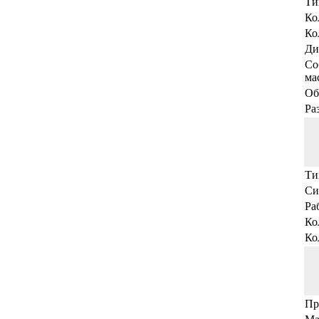
Ти
Ко
Ко
Ди
Со
мас
Об
Ра
Ти
Си
Ра
Ко
Ко
Пр