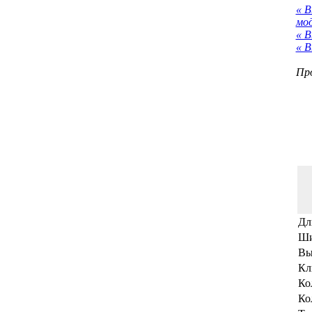
« 
мо
« В
« В
Про
Дл
Ши
Вы
Кл
Ко
Ко