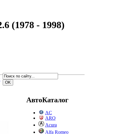
6 (1978 - 1998)
м
АвтоКаталог
AC
ARO
Acura
Alfa Romeo