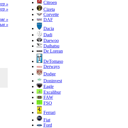
Citroen
ep »
eep »
Cizeta
Corvette
ме »
DAF
ыв »
Dacia
Dadi
Daewoo
Daihatsu
De Lorean
DeTomaso
Derways
Dodge
Doninvest
Eagle
Excalibur
FAW
FSO
Ferrari
Fiat
Ford