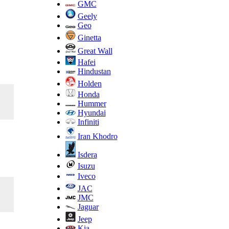
GMC
Geely
Geo
Ginetta
Great Wall
Hafei
Hindustan
Holden
Honda
Hummer
Hyundai
Infiniti
Iran Khodro
Isdera
Isuzu
Iveco
JAC
JMC
Jaguar
Jeep
Kia