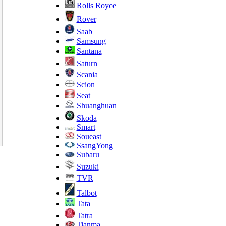
Rolls Royce
Rover
Saab
Samsung
Santana
Saturn
Scania
Scion
Seat
Shuanghuan
Skoda
Smart
Soueast
SsangYong
Subaru
Suzuki
TVR
Talbot
Tata
Tatra
Tianma