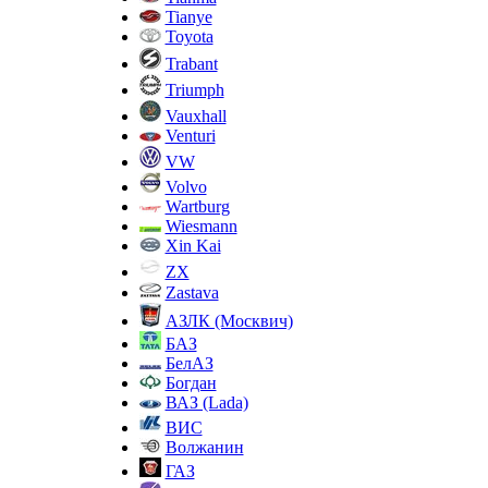
Tianye
Toyota
Trabant
Triumph
Vauxhall
Venturi
VW
Volvo
Wartburg
Wiesmann
Xin Kai
ZX
Zastava
АЗЛК (Москвич)
БАЗ
БелАЗ
Богдан
ВАЗ (Lada)
ВИС
Волжанин
ГАЗ