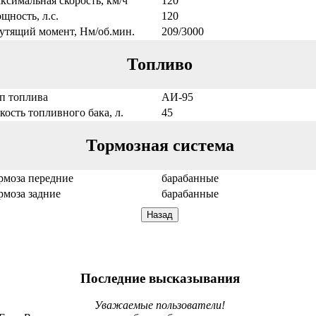
ксимальная скорость, км/ч
120
щность, л.с.
120
утящий момент, Нм/об.мин.
209/3000
Топливо
п топлива
АИ-95
кость топливного бака, л.
45
Тормозная система
рмоза передние
барабанные
рмоза задние
барабанные
Последние высказывания
Уважаемые пользователи!