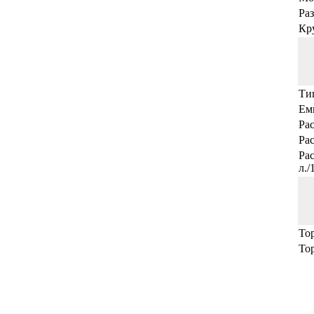
Раз
Кр
Ти
Емк
Рас
Рас
Ра
л./
То
То