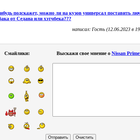
ибудь подскажет, можно ли на кузов универсал поставить лю
бака от Седана или хэтчбека???
написал: Гость (12.06.2023 в 19
Смайлики:
Выскажи свое мнение о
Nissan Prime