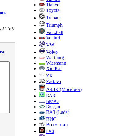
Tianye
Toyota
чок
Trabant
Triumph
:21:50)
Vauxhall
Venturi
VW
ra
:
Volvo
Wartburg
Wiesmann
Xin Kai
ZX
Zastava
АЗЛК (Москвич)
БАЗ
БелАЗ
Богдан
ВАЗ (Lada)
ВИС
Волжанин
ГАЗ