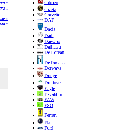
Citroen
ra »
ra »
Cizeta
Corvette
ме »
DAF
ыв »
Dacia
Dadi
Daewoo
Daihatsu
De Lorean
DeTomaso
Derways
Dodge
Doninvest
Eagle
Excalibur
FAW
FSO
Ferrari
Fiat
Ford