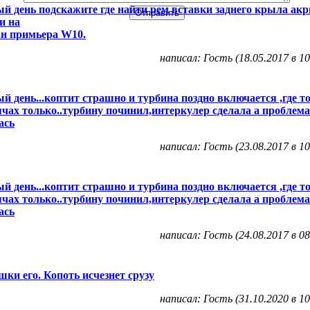
й день подскажите где найти рем вставки заднего крыла акр
и на
н примьера W10.
написал: Гость (18.05.2017 в 10
й день...коптит страшно и турбина поздно включается ,где то
чах только..турбину починил,интеркулер сделала а проблема
ась
написал: Гость (23.08.2017 в 10
й день...коптит страшно и турбина поздно включается ,где то
чах только..турбину починил,интеркулер сделала а проблема
ась
написал: Гость (24.08.2017 в 08
шки его. Копоть исчезнет срузу
написал: Гость (31.10.2020 в 10