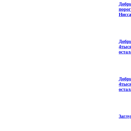
Добры
порог
Нисса
Добры
4тыся
остал
Добры
4тыся
остал
Заглу