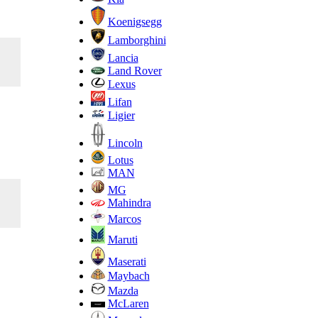
Koenigsegg
Lamborghini
Lancia
Land Rover
Lexus
Lifan
Ligier
Lincoln
Lotus
MAN
MG
Mahindra
Marcos
Maruti
Maserati
Maybach
Mazda
McLaren