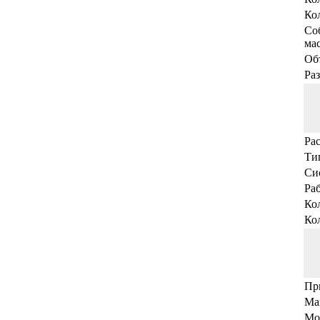
Кол
Со
мас
Объ
Ра
Ра
Ти
Си
Раб
Ко
Ко
Пр
Мак
Мощ