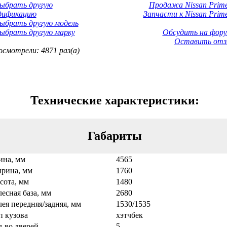
Выбрать другую
Продажа Nissan Prime
дификацию
Запчасти к Nissan Prime
ыбрать другую модель
ыбрать другую марку
Обсудить на фору
Оставить отз
смотрели: 4871 раз(а)
Технические характеристики:
Габариты
ина, мм
4565
рина, мм
1760
сота, мм
1480
есная база, мм
2680
ея передняя/задняя, мм
1530/1535
п кузова
хэтчбек
л-во дверей
5