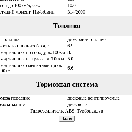
гон до 100км/ч, сек.
10.0
утящий момент, Нм/об.мин.
314/2000
Топливо
п топлива
дизельное топливо
ость топливного бака, л.
62
ход топлива по городу, л./100км
8.1
ход топлива на трассе, л./100км
5.0
сход топлива смешанный цикл,
6.6
100км
Тормозная система
рмоза передние
дисковые вентилируемые
рмоза задние
дисковые
Гидроусилитель, ABS, Турбонаддув