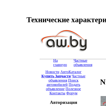
Технические характерис
На
Частные
главную
объявления
Новости
АвтоКаталог
Купить Запчасти
Частные
N
объявления
Поиск
автомобилей
Подать
объявление
Полезное
Контакты
Форум
Авторизация