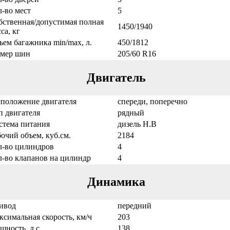
-во мест
5
бственная/допустимая полная
1450/1940
са, кг
ем багажника min/max, л.
450/1812
змер шин
205/60 R16
Двигатель
сположение двигателя
спереди, поперечно
п двигателя
рядный
стема питания
дизель Н.В
очий объем, куб.см.
2184
л-во цилиндров
4
л-во клапанов на цилиндр
4
Динамика
ивод
передний
симальная скорость, км/ч
203
ность, л.с.
138