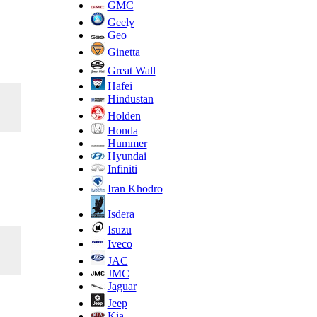
GMC
Geely
Geo
Ginetta
Great Wall
Hafei
Hindustan
Holden
Honda
Hummer
Hyundai
Infiniti
Iran Khodro
Isdera
Isuzu
Iveco
JAC
JMC
Jaguar
Jeep
Kia