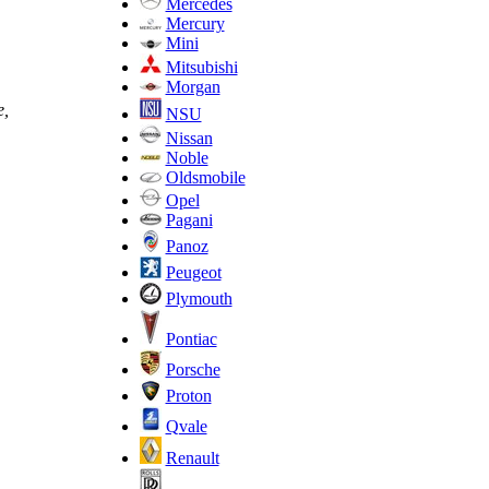
Mercedes
Mercury
Mini
Mitsubishi
Morgan
е,
NSU
Nissan
Noble
Oldsmobile
Opel
Pagani
Panoz
Peugeot
Plymouth
Pontiac
Porsche
Proton
Qvale
Renault