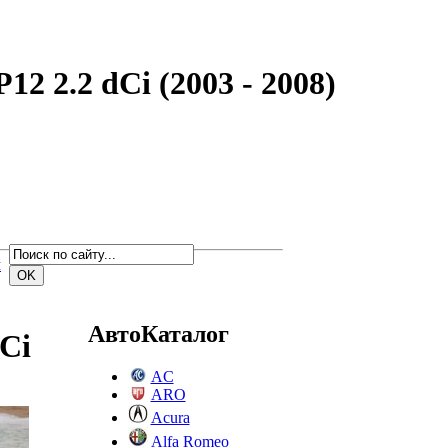
2 2.2 dCi (2003 - 2008)
м
АвтоКаталог
dCi
AC
ARO
Acura
Alfa Romeo