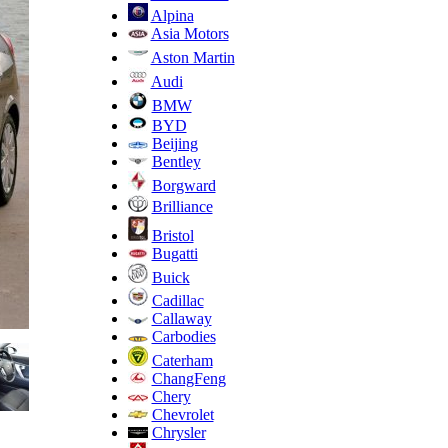
Alpina
Asia Motors
Aston Martin
Audi
BMW
BYD
Beijing
Bentley
Borgward
Brilliance
Bristol
Bugatti
Buick
Cadillac
Callaway
Carbodies
Caterham
ChangFeng
Chery
Chevrolet
Chrysler