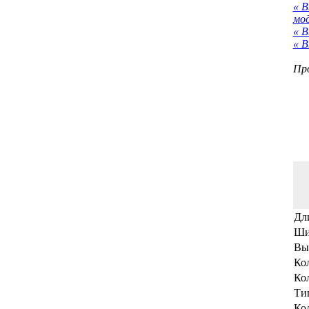
« 
мо
« В
« В
Про
Дл
Ши
Вы
Кол
Кол
Ти
Ко