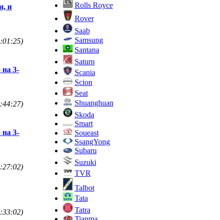
Rolls Royce
и, и
Rover
Saab
Samsung
:01:25)
Santana
Saturn
 на 3-
Scania
Scion
Seat
Shuanghuan
:44:27)
Skoda
Smart
 на 3-
Soueast
SsangYong
Subaru
Suzuki
:27:02)
TVR
Talbot
Tata
Tatra
:33:02)
Tianma