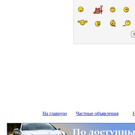
На главную
Частные объявления
Н