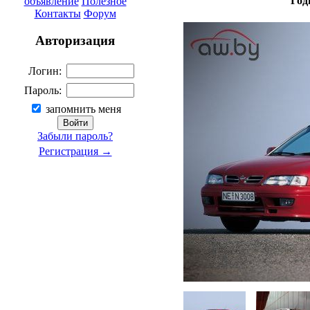
Год
объявление
Полезное
Контакты
Форум
Авторизация
Логин:
Пароль:
запомнить меня
Забыли пароль?
Регистрация →