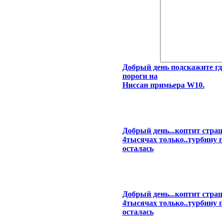
Добрый день подскажите гд
пороги на
Ниссан примьера W10.
Добрый день...коптит страш
4тысячах только..турбину 
осталась
Добрый день...коптит страш
4тысячах только..турбину 
осталась