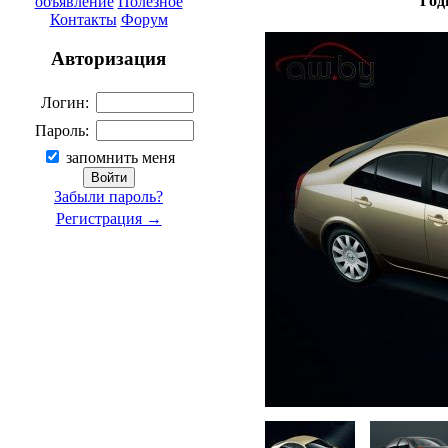
Год
объявление
Полезное
Контакты
Форум
Авторизация
Логин:
Пароль:
запомнить меня
Забыли пароль?
Регистрация →