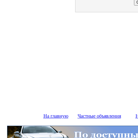
На главную
Частные объявления
Н