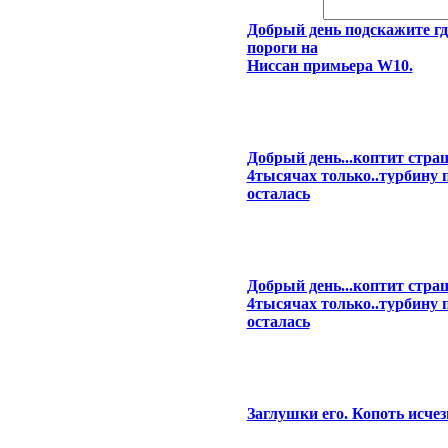
Добрый день подскажите гд
пороги на
Ниссан примьера W10.
Добрый день...коптит страш
4тысячах только..турбину 
осталась
Добрый день...коптит страш
4тысячах только..турбину 
осталась
Заглушки его. Копоть исчез