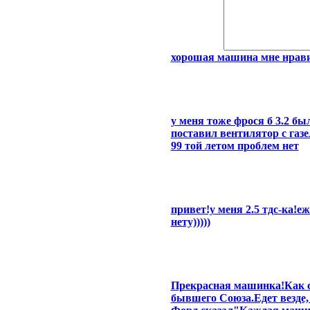
хорошая машина мне нрав
у меня тоже фрося б 3.2 б
поставил вентилятор с газ
99 той летом проблем нет
привет!у меня 2.5 тдс-ка!е
нету)))))
Прекрасная машинка!Как с
бывшего Союза.Едет везде,