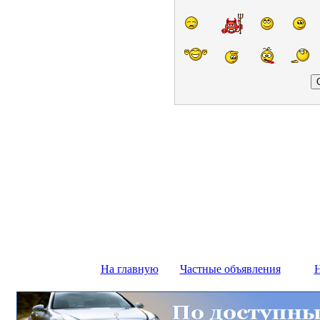
На главную
Частные объявления
Н