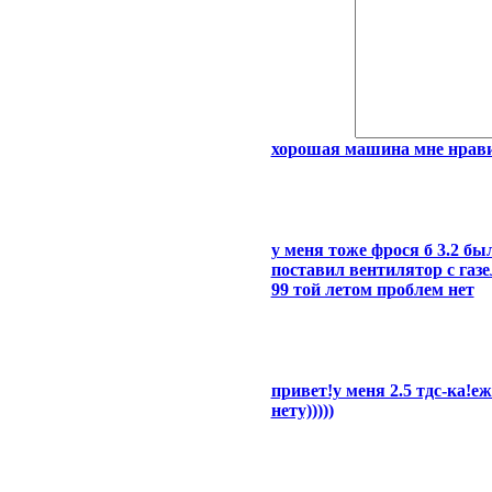
хорошая машина мне нрав
у меня тоже фрося б 3.2 б
поставил вентилятор с газ
99 той летом проблем нет
привет!у меня 2.5 тдс-ка!е
нету)))))