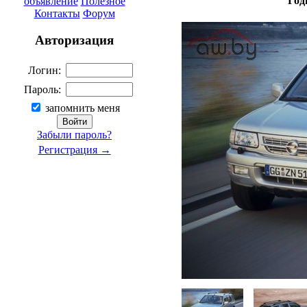
Год
объявление
Полезное
Контакты
Форум
Авторизация
Логин:
Пароль:
запомнить меня
Забыли пароль?
Регистрация →