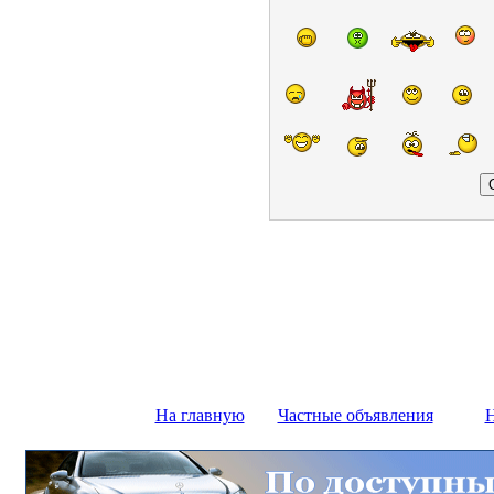
На главную
Частные объявления
Н