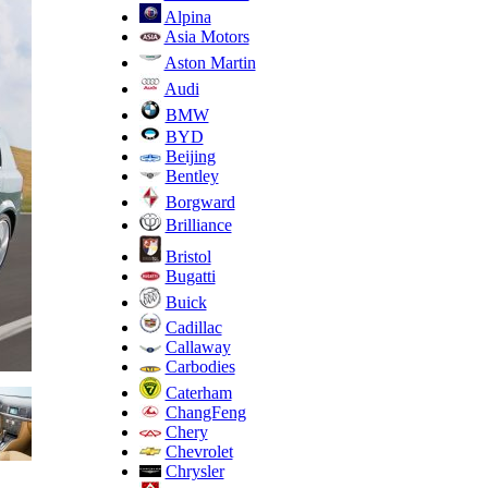
Alpina
Asia Motors
Aston Martin
Audi
BMW
BYD
Beijing
Bentley
Borgward
Brilliance
Bristol
Bugatti
Buick
Cadillac
Callaway
Carbodies
Caterham
ChangFeng
Chery
Chevrolet
Chrysler