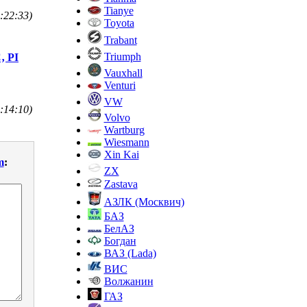
Tianye
:22:33)
Toyota
Trabant
Triumph
‚ РІ
Vauxhall
Venturi
VW
:14:10)
Volvo
Wartburg
Wiesmann
Xin Kai
m
:
ZX
Zastava
АЗЛК (Москвич)
БАЗ
БелАЗ
Богдан
ВАЗ (Lada)
ВИС
Волжанин
ГАЗ