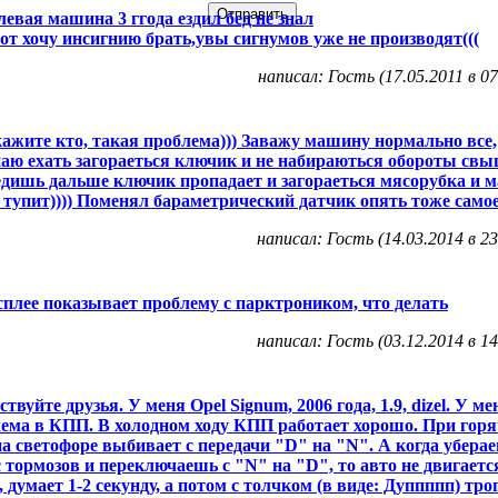
евая машина 3 ггода ездил бед не знал
от хочу инсигнию брать,увы сигнумов уже не производят(((
написал: Гость (17.05.2011 в 07
ажите кто, такая проблема))) Заважу машину нормально все,
аю ехать загораеться ключик и не набираються обороты свы
едишь дальше ключик пропадает и загораеться мясорубка и 
 тупит)))) Поменял бараметрический датчик опять тоже самое
написал: Гость (14.03.2014 в 23
сплее показывает проблему с парктроником, что делать
написал: Гость (03.12.2014 в 14
ствуйте друзья. У меня Opel Signum, 2006 года, 1.9, dizel. У ме
ема в КПП. В холодном ходу КПП работает хорошо. При гор
на светофоре выбивает с передачи "D" на "N". А когда убера
с тормозов и переключаешь с "N" на "D", то авто не двигаетс
, думает 1-2 секунду, а потом с толчком (в виде: Дуппппп) тро