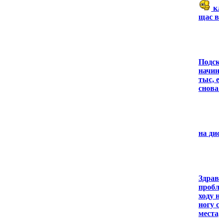
кл
щас в
Подск
начин
тыс, 
снова
на ди
Здрав
пробл
ходу 
ногу 
места