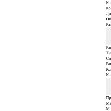
Ко
Ко
Ди
Об
Ра
Ра
Ти
Си
Ра
Ко
Ко
Пр
Ма
Мо