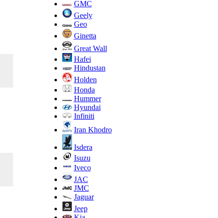
GMC
Geely
Geo
Ginetta
Great Wall
Hafei
Hindustan
Holden
Honda
Hummer
Hyundai
Infiniti
Iran Khodro
Isdera
Isuzu
Iveco
JAC
JMC
Jaguar
Jeep
Kia