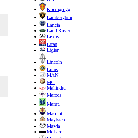
Koenigsegg
Lamborghini
Lancia
Land Rover
Lexus
Lifan
Ligier
Lincoln
Lotus
MAN
MG
Mahindra
Marcos
Maruti
Maserati
Maybach
Mazda
McLaren