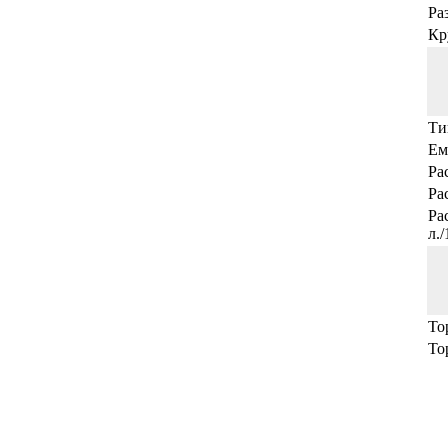
Ра
Кр
Ти
Ем
Ра
Ра
Ра
л.
То
То