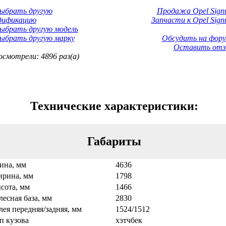
Выбрать другую
Продажа Opel Sign
дификацию
Запчасти к Opel Sign
ыбрать другую модель
ыбрать другую марку
Обсудить на фору
Оставить отз
смотрели: 4896 раз(а)
Технические характеристики:
Габариты
ина, мм
4636
рина, мм
1798
сота, мм
1466
лесная база, мм
2830
лея передняя/задняя, мм
1524/1512
п кузова
хэтчбек