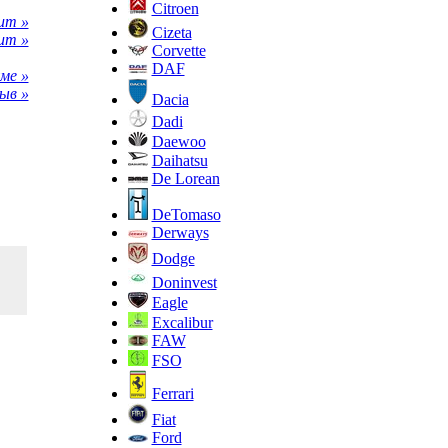
Citroen
um »
Cizeta
um »
Corvette
DAF
ме »
ыв »
Dacia
Dadi
Daewoo
Daihatsu
De Lorean
DeTomaso
Derways
Dodge
Doninvest
Eagle
Excalibur
FAW
FSO
Ferrari
Fiat
Ford