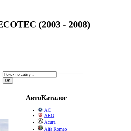
ECOTEC (2003 - 2008)
м
АвтоКаталог
C
AC
ARO
Acura
Alfa Romeo