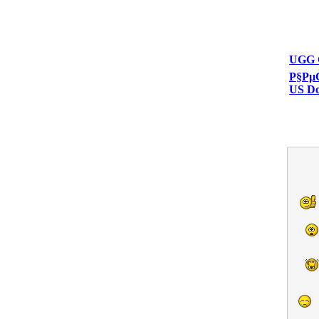
UGG 
Р§Рµ
US D