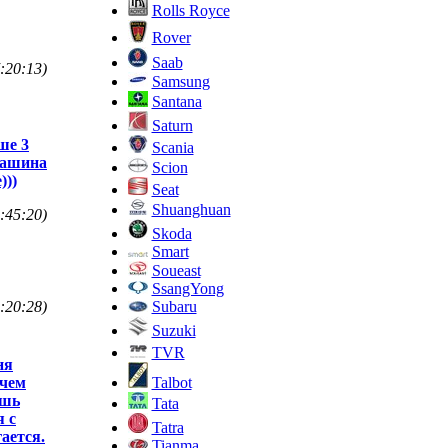
Rolls Royce
Rover
Saab
:20:13)
Samsung
Santana
Saturn
ше 3
Scania
машина
Scion
)))
Seat
Shuanghuan
:45:20)
Skoda
Smart
Soueast
SsangYong
Subaru
:20:28)
Suzuki
TVR
ня
Talbot
ячем
ешь
Tata
я с
Tatra
гается.
Tianma