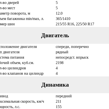
л-во дверей
5
л-во мест
5
аметр поворота, м
12.0
ъем багажника min/max, л.
365/1410
змер шин
215/55 R16, 225/50 R17
Двигатель
сположение двигателя
спереди, поперечно
п двигателя
рядный
стема питания
непосредст. впрыск
бочий объем, куб.см.
2198
л-во цилиндров
4
л-во клапанов на цилиндр
4
Динамика
ивод
передний
ксимальная скорость, км/ч
211
щность, л.с.
155