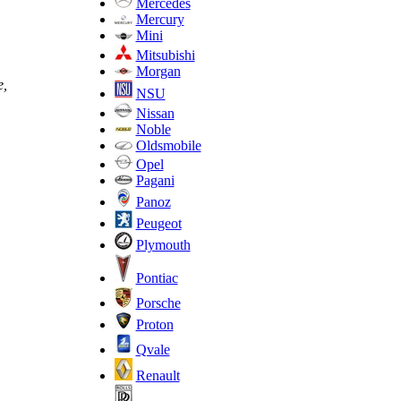
Mercedes
Mercury
Mini
Mitsubishi
Morgan
е,
NSU
Nissan
Noble
Oldsmobile
Opel
Pagani
Panoz
Peugeot
Plymouth
Pontiac
Porsche
Proton
Qvale
Renault