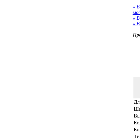
« 
мо
« В
« В
Про
Дл
Ши
Вы
Ко
Ко
Ти