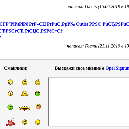
написал: Гость (15.06.2019 в 19
СЃР°РїРѕРіРё РґР»СЏ РґРµС‚РµР№ Outlet РРЅС‚РµСЂРЅРµС
СЂРЅСѓСЋ РїСЏС‚РЅРёС†Сѓ
o
написал: Гость (21.11.2019 в 13
Смайлики:
Выскажи свое мнение о
Opel Signu