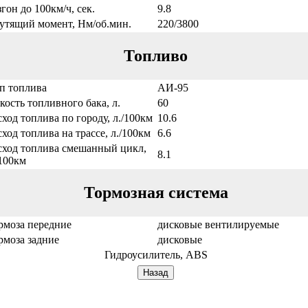
згон до 100км/ч, сек.
9.8
утящий момент, Нм/об.мин.
220/3800
Топливо
п топлива
АИ-95
кость топливного бака, л.
60
сход топлива по городу, л./100км
10.6
сход топлива на трассе, л./100км
6.6
сход топлива смешанный цикл,
8.1
/100км
Тормозная система
рмоза передние
дисковые вентилируемые
рмоза задние
дисковые
Гидроусилитель, ABS