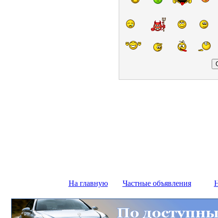
На главную
Частные объявления
Н