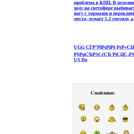
проблема в КПП. В холодн
ходу на светофоре выбивает
ногу с тормозов и переключ
места, думает 1-2 секунду, 
UGG СЃР°РїРѕРіРё РґР»СЏ
Р§РµСЂРЅСѓСЋ РїСЏС‚РЅ
US Do
Смайлики: