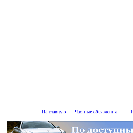
На главную
Частные объявления
Н