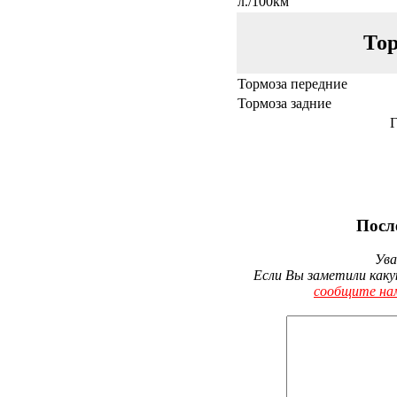
л./100км
Тор
Тормоза передние
Тормоза задние
Г
Посл
Ува
Если Вы заметили каку
сообщите на