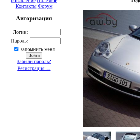
Год
объявление
Полезное
Контакты
Форум
Авторизация
Логин:
Пароль:
запомнить меня
Забыли пароль?
Регистрация →