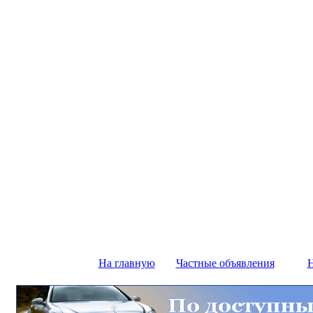
На главную
Частные объявления
Н