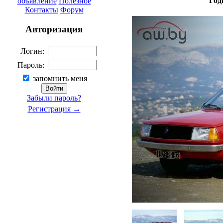
Год
объявление
Полезное
Контакты
Форум
Авторизация
Логин:
Пароль:
запомнить меня
Забыли пароль?
Регистрация →