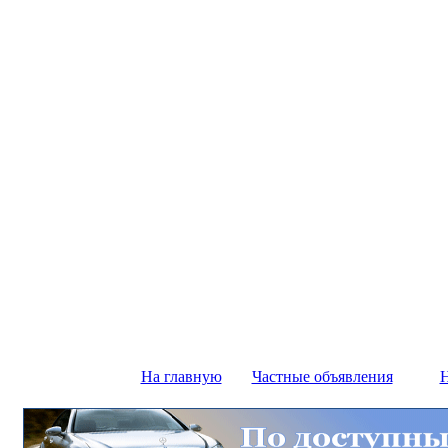
На главную
Частные объявления
Н