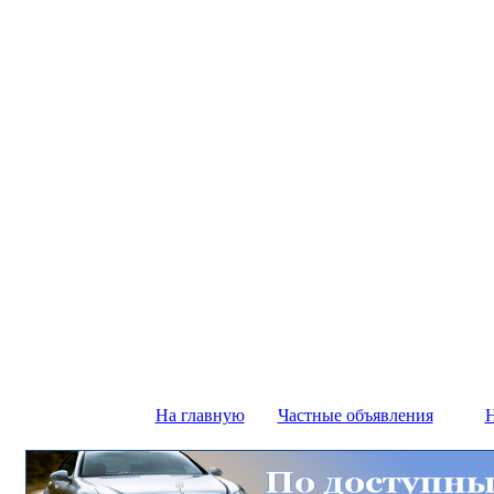
На главную
Частные объявления
Н