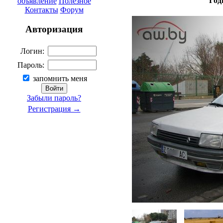
Год
объявление
Полезное
Контакты
Форум
Авторизация
Логин:
Пароль:
запомнить меня
Забыли пароль?
Регистрация →