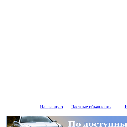
На главную
Частные объявления
Н