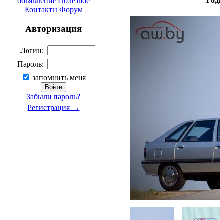
Год
объявление
Полезное
Контакты
Форум
Авторизация
Логин:
Пароль:
запомнить меня
Забыли пароль?
Регистрация →