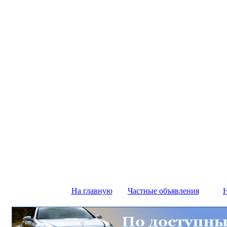
На главную
Частные объявления
Н