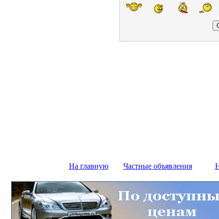
На главную
Частные объявления
Н