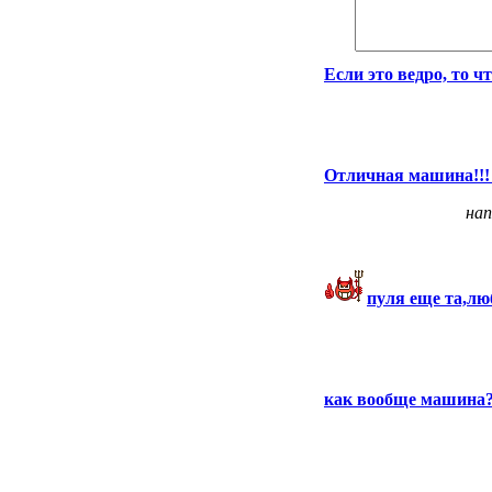
Если это ведро, то ч
Отличная машина!!! в
нап
пуля еще та,люб
как вообще машина