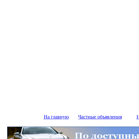
На главную
Частные объявления
Н