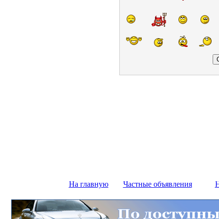
На главную
Частные объявления
Н