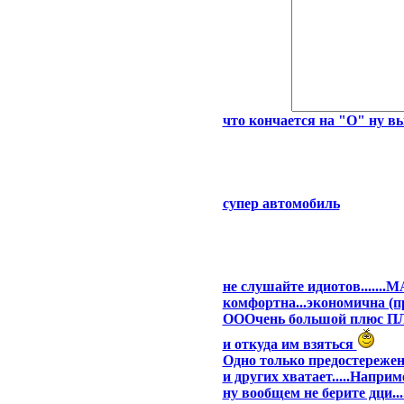
что кончается на "О" ну вы 
cупер автомобиль
не слушайте идиотов.....
комфортна...экономична (пр
ОООчень большой плюс ПЛ
и откуда им взяться
Одно только предостереже
и других хватает.....Наприме
ну вообщем не берите дци..