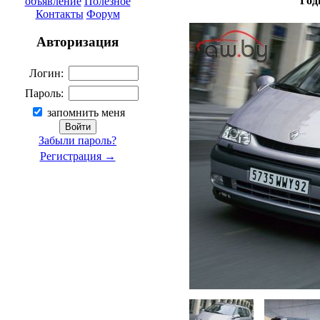
Год
объявление
Полезное
Контакты
Форум
Авторизация
Логин:
Пароль:
запомнить меня
Забыли пароль?
Регистрация →