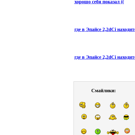
хорошо себя показал ((
где в Эпайсе 2,2dCi находи
где в Эпайсе 2,2dCi находи
Смайлики: