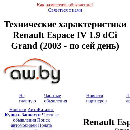
Как разместить объявление?
Связаться с нами
Технические характеристики
Renault Espace IV 1.9 dCi
Grand (2003 - по сей день)
На
Частные
Новости
П
главную
объявления
партнеров
а
Новости
АвтоКаталог
Купить Запчасти
Частные
Renault Es
объявления
Поиск
автомобилей
Подать