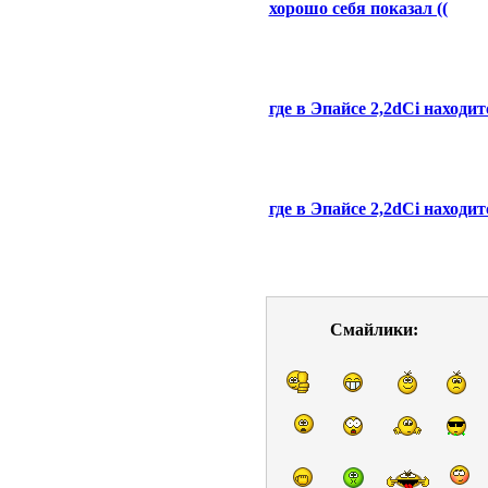
хорошо себя показал ((
где в Эпайсе 2,2dCi находи
где в Эпайсе 2,2dCi находи
Смайлики: