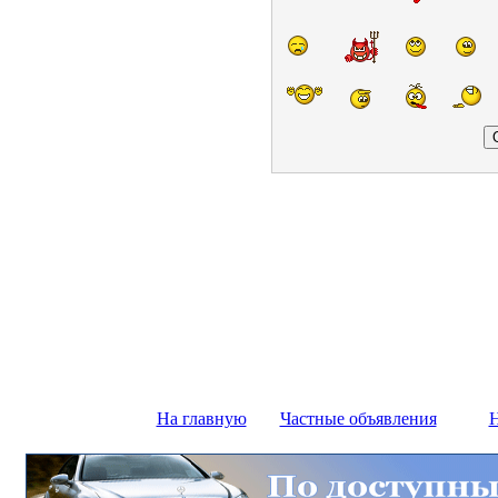
На главную
Частные объявления
Н