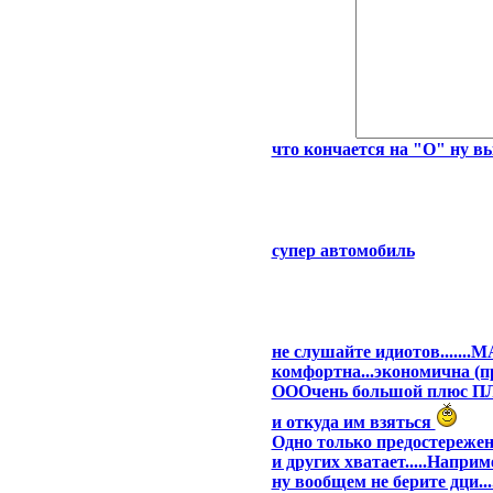
что кончается на "О" ну вы 
cупер автомобиль
не слушайте идиотов.....
комфортна...экономична (пр
ОООчень большой плюс ПЛ
и откуда им взяться
Одно только предостереже
и других хватает.....Наприме
ну вообщем не берите дци..