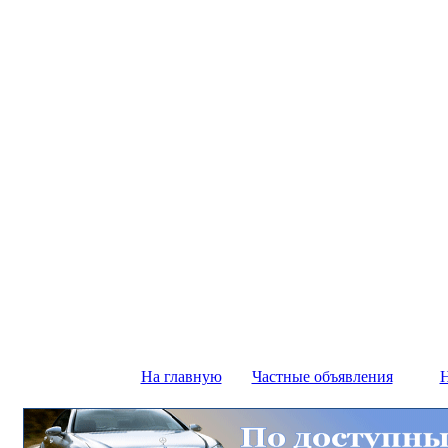
На главную
Частные объявления
Н