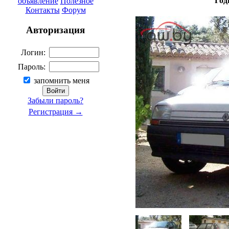
Год
объявление
Полезное
Контакты
Форум
Авторизация
Логин:
Пароль:
запомнить меня
Забыли пароль?
Регистрация →