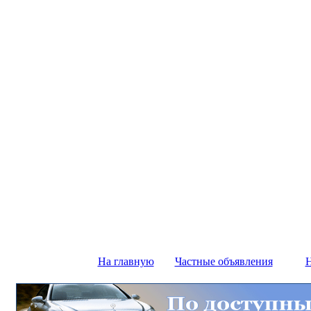
На главную
Частные объявления
Н