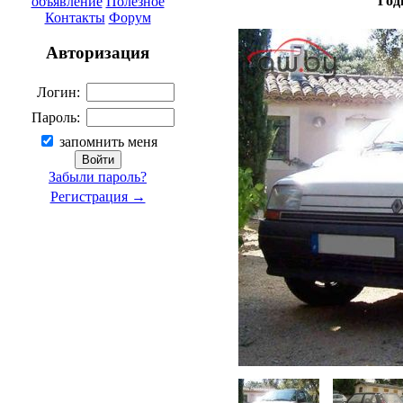
Год
объявление
Полезное
Контакты
Форум
Авторизация
Логин:
Пароль:
запомнить меня
Забыли пароль?
Регистрация →