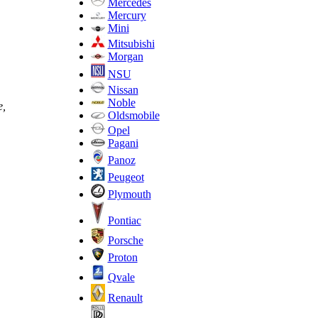
Mercedes
Mercury
Mini
Mitsubishi
Morgan
NSU
Nissan
Noble
е,
Oldsmobile
Opel
Pagani
Panoz
Peugeot
Plymouth
Pontiac
Porsche
Proton
Qvale
Renault