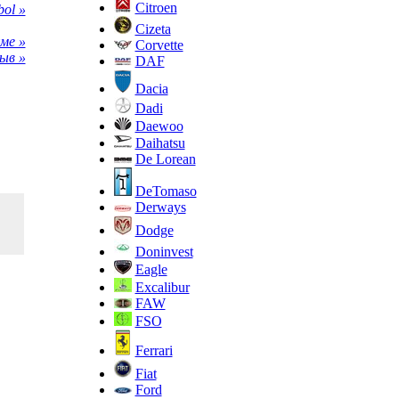
Citroen
ol »
Cizeta
ме »
Corvette
ыв »
DAF
Dacia
Dadi
Daewoo
Daihatsu
De Lorean
DeTomaso
Derways
Dodge
Doninvest
Eagle
Excalibur
FAW
FSO
Ferrari
Fiat
Ford