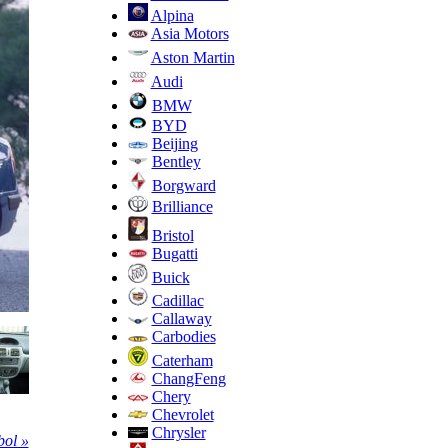
Alpina
Asia Motors
Aston Martin
Audi
BMW
BYD
Beijing
Bentley
Borgward
Brilliance
Bristol
Bugatti
Buick
Cadillac
Callaway
Carbodies
Caterham
ChangFeng
Chery
Chevrolet
Chrysler
ol »