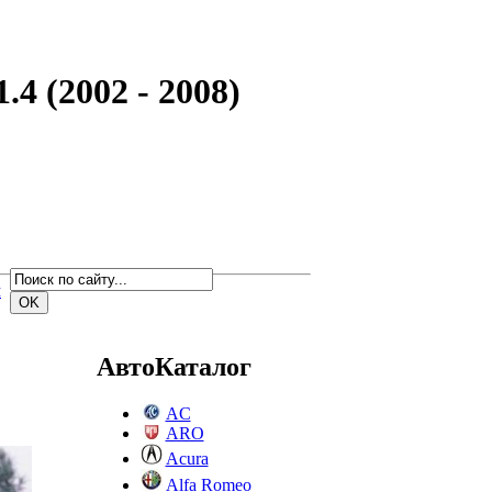
4 (2002 - 2008)
м
АвтоКаталог
AC
ARO
Acura
Alfa Romeo