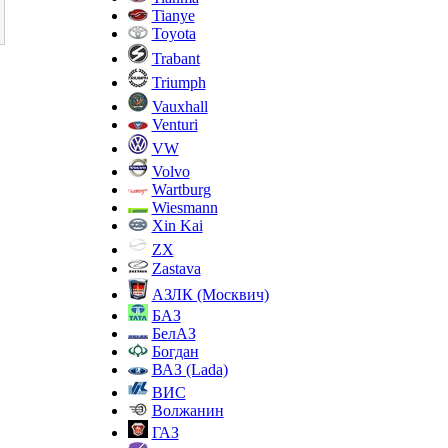
Tianye
Toyota
Trabant
Triumph
Vauxhall
Venturi
VW
Volvo
Wartburg
Wiesmann
Xin Kai
ZX
Zastava
АЗЛК (Москвич)
БАЗ
БелАЗ
Богдан
ВАЗ (Lada)
ВИС
Волжанин
ГАЗ