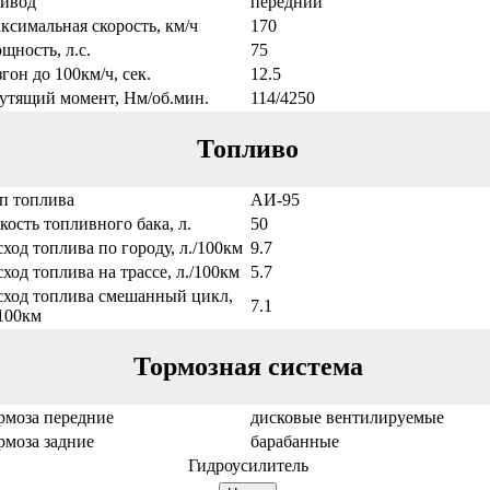
ивод
передний
ксимальная скорость, км/ч
170
щность, л.с.
75
згон до 100км/ч, сек.
12.5
утящий момент, Нм/об.мин.
114/4250
Топливо
п топлива
АИ-95
кость топливного бака, л.
50
сход топлива по городу, л./100км
9.7
сход топлива на трассе, л./100км
5.7
сход топлива смешанный цикл,
7.1
/100км
Тормозная система
рмоза передние
дисковые вентилируемые
рмоза задние
барабанные
Гидроусилитель