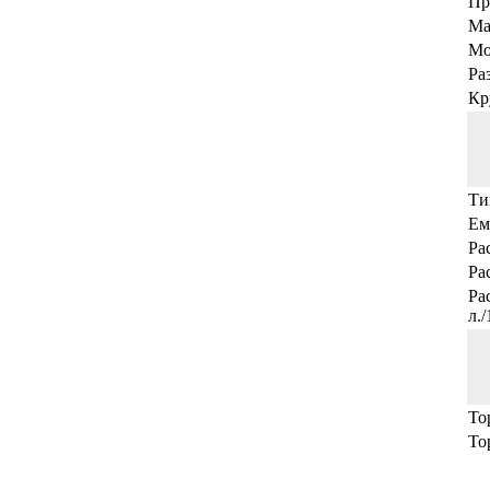
Пр
Ма
Мо
Ра
Кр
Ти
Ем
Ра
Ра
Ра
л.
То
То