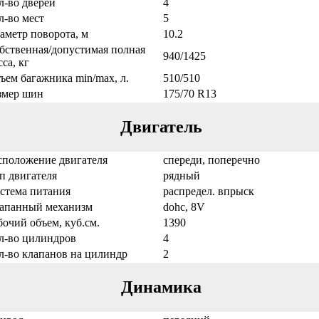
л-во дверей
4
л-во мест
5
аметр поворота, м
10.2
бственная/допустимая полная
940/1425
са, кг
ъем багажника min/max, л.
510/510
змер шин
175/70 R13
Двигатель
сположение двигателя
спереди, поперечно
п двигателя
рядный
стема питания
распредел. впрыск
апанный механизм
dohc, 8V
бочий объем, куб.см.
1390
л-во цилиндров
4
л-во клапанов на цилиндр
2
Динамика