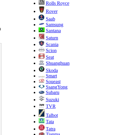
Rolls Royce
Rover
Saab
Samsung
)
Santana
Saturn
Scania
Scion
Seat
Shuanghuan
Skoda
Smart
Soueast
SsangYong
Subaru
Suzuki
TVR
Talbot
Tata
Tatra
Tianma