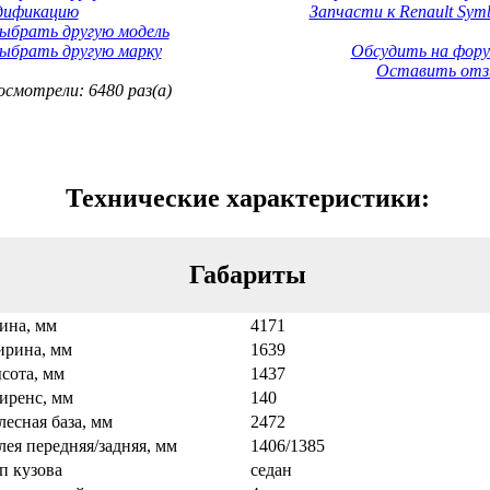
дификацию
Запчасти к Renault Symb
ыбрать другую модель
ыбрать другую марку
Обсудить на фору
Оставить отз
смотрели: 6480 раз(а)
Технические характеристики:
Габариты
ина, мм
4171
рина, мм
1639
сота, мм
1437
иренс, мм
140
лесная база, мм
2472
лея передняя/задняя, мм
1406/1385
п кузова
седан