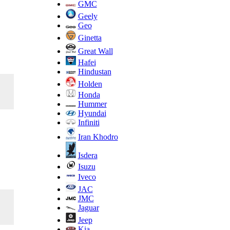
GMC
Geely
Geo
Ginetta
Great Wall
Hafei
Hindustan
Holden
Honda
Hummer
Hyundai
Infiniti
Iran Khodro
Isdera
Isuzu
Iveco
JAC
JMC
Jaguar
Jeep
Kia