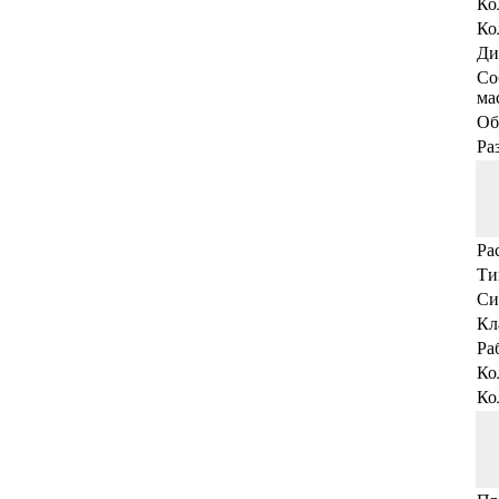
Ко
Ко
Ди
Со
мас
Об
Ра
Ра
Ти
Си
Кл
Ра
Ко
Ко