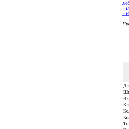
мо
« В
« В
Про
Дл
Ши
Вы
Кл
Ко
Ко
Ти