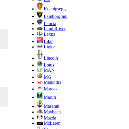
Koenigsegg
Lamborghini
Lancia
Land Rover
Lexus
Lifan
Ligier
Lincoln
Lotus
MAN
MG
Mahindra
Marcos
Maruti
Maserati
Maybach
Mazda
McLaren