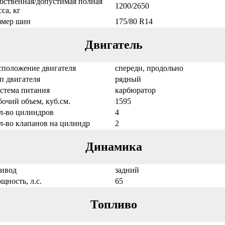
бственная/допустимая полная
1200/2650
са, кг
змер шин
175/80 R14
Двигатель
сположение двигателя
спереди, продольно
п двигателя
рядный
стема питания
карбюратор
бочий объем, куб.см.
1595
л-во цилиндров
4
л-во клапанов на цилиндр
2
Динамика
ивод
задний
щность, л.с.
65
Топливо