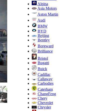
Alpina
Asia Motors
Aston Martin
Audi
BMW
BYD
Beijing
Bentley
Borgward
Brilliance
Bristol
Bugatti
Buick
Cadillac
Callaway
Carbodies
Caterham
ChangFeng
Chery
Chevrolet
Chrysler