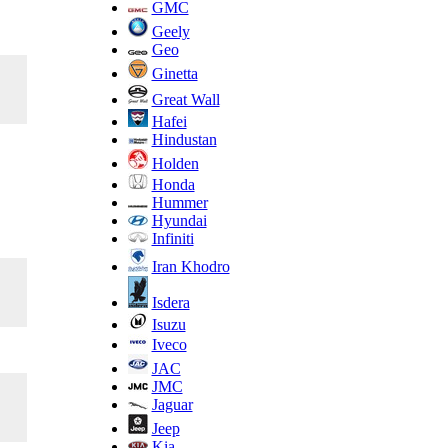
GMC
Geely
Geo
Ginetta
Great Wall
Hafei
Hindustan
Holden
Honda
Hummer
Hyundai
Infiniti
Iran Khodro
Isdera
Isuzu
Iveco
JAC
JMC
Jaguar
Jeep
Kia