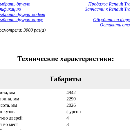
Выбрать другую
Продажа Renault Traf
дификацию
Запчасти к Renault Tra
ыбрать другую модель
ыбрать другую марку
Обсудить на фору
Оставить отз
смотрели: 3900 раз(а)
Технические характеристики:
Габариты
ина, мм
4942
рина, мм
2290
сота, мм
2026
п кузова
фургон
л-во дверей
4
л-во мест
3