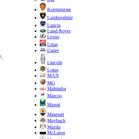
Koenigsegg
Lamborghini
Lancia
Land Rover
Lexus
Lifan
Ligier
е,
Lincoln
Lotus
MAN
MG
Mahindra
Marcos
Maruti
Maserati
Maybach
Mazda
McLaren