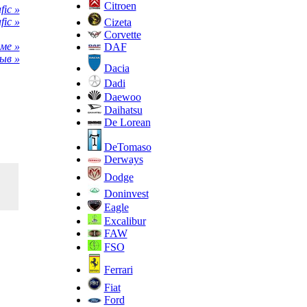
Citroen
ic »
fic »
Cizeta
Corvette
ме »
DAF
ыв »
Dacia
Dadi
Daewoo
Daihatsu
De Lorean
DeTomaso
Derways
Dodge
Doninvest
Eagle
Excalibur
FAW
FSO
Ferrari
Fiat
Ford