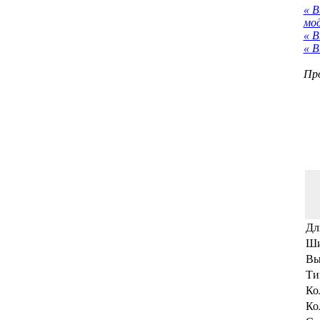
« 
мо
« В
« В
Про
Дл
Ши
Вы
Ти
Ко
Ко