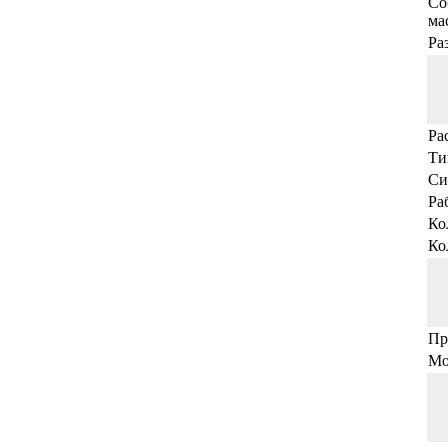
Со
мас
Ра
Ра
Ти
Си
Ра
Ко
Ко
Пр
Мо