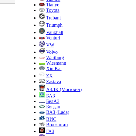
Tianye
Toyota
Trabant
Triumph
Vauxhall
Venturi
VW
Volvo
Wartburg
Wiesmann
Xin Kai
ZX
Zastava
АЗЛК (Москвич)
БАЗ
БелАЗ
Богдан
ВАЗ (Lada)
ВИС
Волжанин
ГАЗ