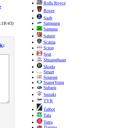
Rolls Royce
е
Rover
Saab
Samsung
:18:43)
Santana
Saturn
Scania
ic
:
Scion
Seat
Shuanghuan
Skoda
Smart
Soueast
SsangYong
Subaru
Suzuki
TVR
Talbot
Tata
Tatra
Tianma