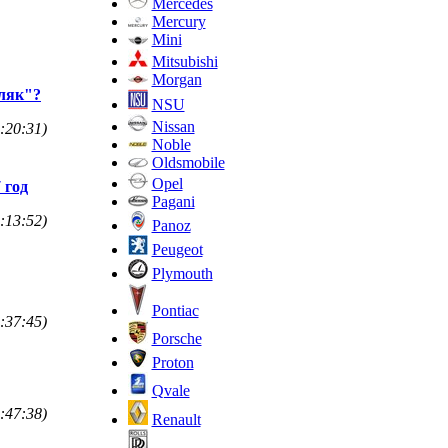
Mercedes
Mercury
Mini
Mitsubishi
Morgan
оляк"?
NSU
Nissan
:20:31)
Noble
Oldsmobile
Opel
 год
Pagani
:13:52)
Panoz
Peugeot
Plymouth
Pontiac
:37:45)
Porsche
Proton
Qvale
:47:38)
Renault