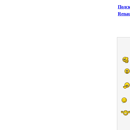
Подск
Renaul