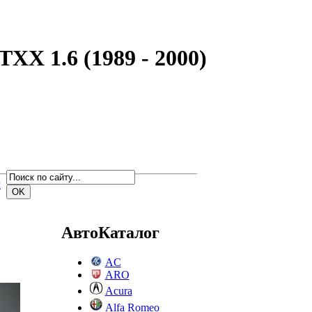
XX 1.6 (1989 - 2000)
м
АвтоКаталог
AC
ARO
Acura
Alfa Romeo