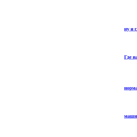
ну и 
Где н
норм
маши