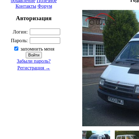
Год
объявление
Полезное
Контакты
Форум
Авторизация
Логин:
Пароль:
запомнить меня
Забыли пароль?
Регистрация →