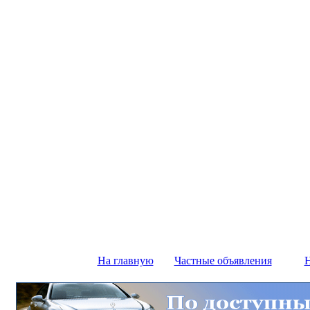
На главную
Частные объявления
Н