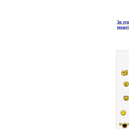
За эт
может