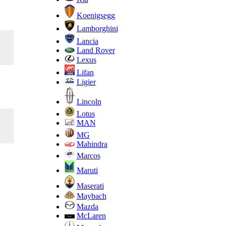
Koenigsegg
Lamborghini
Lancia
Land Rover
Lexus
Lifan
Ligier
Lincoln
Lotus
MAN
MG
Mahindra
Marcos
Maruti
Maserati
Maybach
Mazda
McLaren