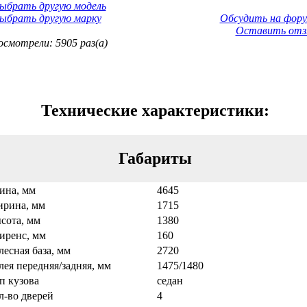
ыбрать другую модель
ыбрать другую марку
Обсудить на фору
Оставить отз
смотрели: 5905 раз(а)
Технические характеристики:
Габариты
ина, мм
4645
рина, мм
1715
сота, мм
1380
иренс, мм
160
лесная база, мм
2720
лея передняя/задняя, мм
1475/1480
п кузова
седан
л-во дверей
4