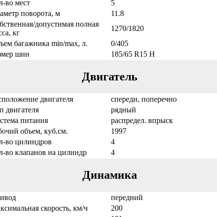
л-во мест
5
аметр поворота, м
11.8
бственная/допустимая полная
1270/1820
са, кг
ъем багажника min/max, л.
0/405
змер шин
185/65 R15 H
Двигатель
сположение двигателя
спереди, поперечно
п двигателя
рядный
стема питания
распредел. впрыск
бочий объем, куб.см.
1997
л-во цилиндров
4
л-во клапанов на цилиндр
4
Динамика
ивод
передний
ксимальная скорость, км/ч
200