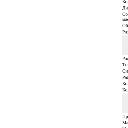
Ко
Ди
Со
мас
Об
Ра
Ра
Ти
Си
Ра
Ко
Ко
Пр
Ма