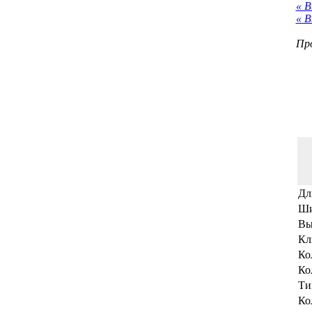
« В
« В
Про
Дл
Ши
Вы
Кл
Ко
Ко
Ти
Ко