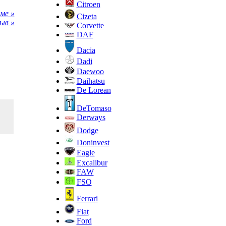
Citroen
ме »
Cizeta
ыв »
Corvette
DAF
Dacia
Dadi
Daewoo
Daihatsu
De Lorean
DeTomaso
Derways
Dodge
Doninvest
Eagle
Excalibur
FAW
FSO
Ferrari
Fiat
Ford