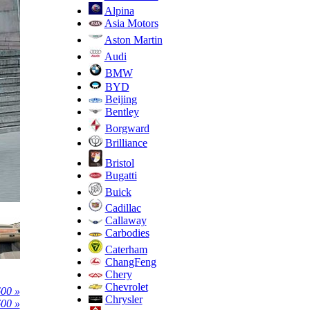
Alpina
Asia Motors
Aston Martin
Audi
BMW
BYD
Beijing
Bentley
Borgward
Brilliance
Bristol
Bugatti
Buick
Cadillac
Callaway
Carbodies
Caterham
ChangFeng
Chery
Chevrolet
00 »
Chrysler
00 »