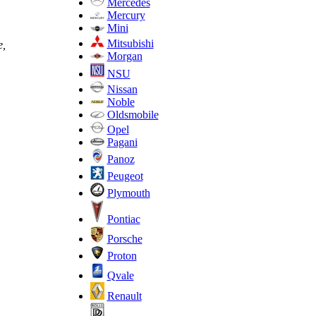
Mercedes
Mercury
Mini
Mitsubishi
е,
Morgan
NSU
Nissan
Noble
Oldsmobile
Opel
Pagani
Panoz
Peugeot
Plymouth
Pontiac
Porsche
Proton
Qvale
Renault