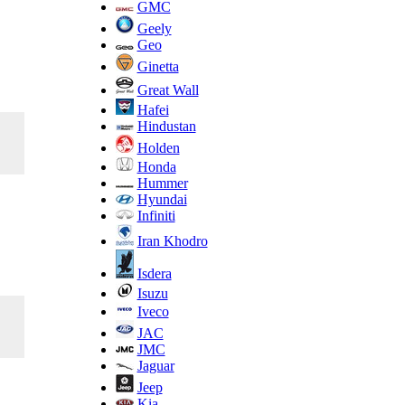
GMC
Geely
Geo
Ginetta
Great Wall
Hafei
Hindustan
Holden
Honda
Hummer
Hyundai
Infiniti
Iran Khodro
Isdera
Isuzu
Iveco
JAC
JMC
Jaguar
Jeep
Kia