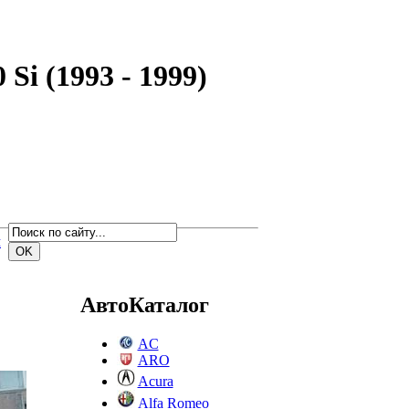
Si (1993 - 1999)
м
АвтоКаталог
AC
ARO
Acura
Alfa Romeo