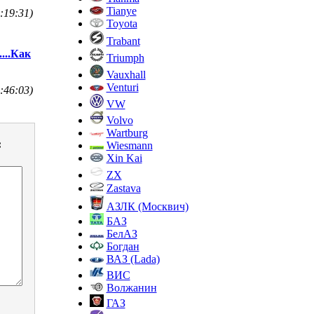
Tianye
:19:31)
Toyota
Trabant
...Как
Triumph
Vauxhall
Venturi
:46:03)
VW
Volvo
Wartburg
:
Wiesmann
Xin Kai
ZX
Zastava
АЗЛК (Москвич)
БАЗ
БелАЗ
Богдан
ВАЗ (Lada)
ВИС
Волжанин
ГАЗ