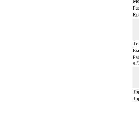
Мо
Ра
Кр
Ти
Ем
Ра
л.
То
То