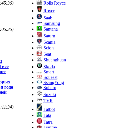
Rolls Royce
:45:36)
Rover
Saab
Samsung
Santana
:05:35)
Saturn
Scania
Scion
Seat
Shuanghuan
х!
 всё
Skoda
шее
Smart
Soueast
торых
SsangYong
ри года
Subaru
 ней
Suzuki
TVR
:11:34)
Talbot
Tata
Tatra
Tianma