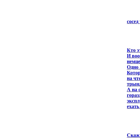
сосед
Кто э
И воо
немце
Одно 
Котор
на чт
трынде
А на 
гораз
экспл
ехать
Скажи