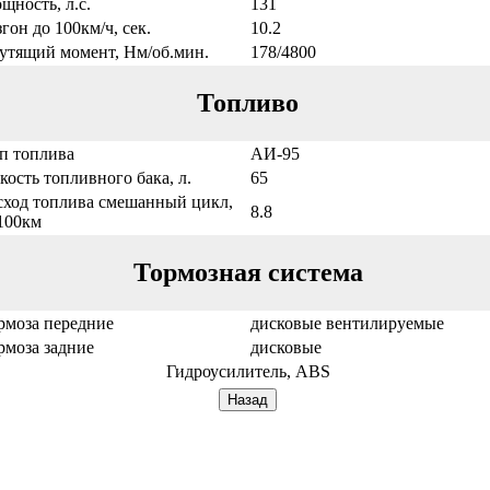
щность, л.с.
131
згон до 100км/ч, сек.
10.2
утящий момент, Нм/об.мин.
178/4800
Топливо
п топлива
АИ-95
кость топливного бака, л.
65
сход топлива смешанный цикл,
8.8
/100км
Тормозная система
рмоза передние
дисковые вентилируемые
рмоза задние
дисковые
Гидроусилитель, ABS