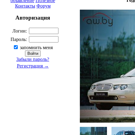
Год
объявление
Полезное
Контакты
Форум
Авторизация
Логин:
Пароль:
запомнить меня
Забыли пароль?
Регистрация →