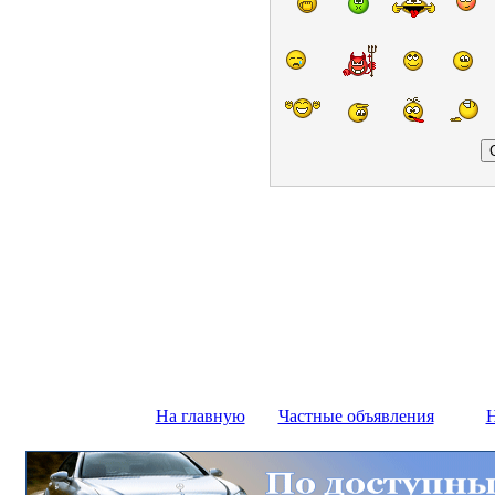
На главную
Частные объявления
Н