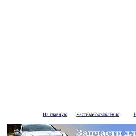
На главную
Частные объявления
Н