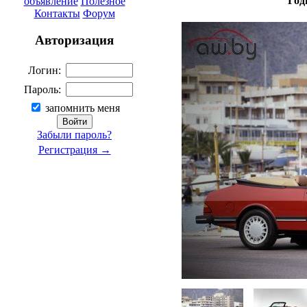
Год
объявление
Полезное
Контакты
Форум
Авторизация
Логин:
Пароль:
запомнить меня
Забыли пароль?
Регистрация →