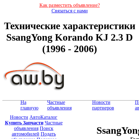
Как разместить объявление?
Связаться с нами
Технические характеристики
SsangYong Korando KJ 2.3 D
(1996 - 2006)
На
Частные
Новости
П
главную
объявления
партнеров
а
Новости
АвтоКаталог
Купить Запчасти
Частные
SsangYon
объявления
Поиск
автомобилей
Подать