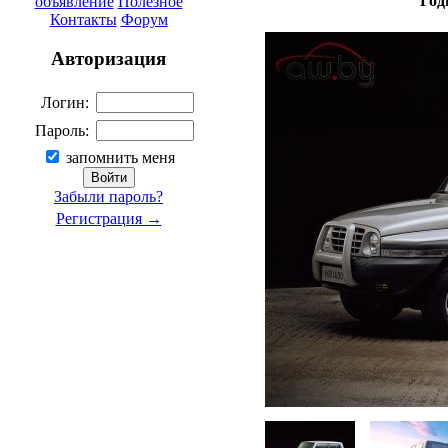
Год
объявление
Полезное
Контакты
Форум
Авторизация
Логин:
Пароль:
запомнить меня
Забыли пароль?
Регистрация →