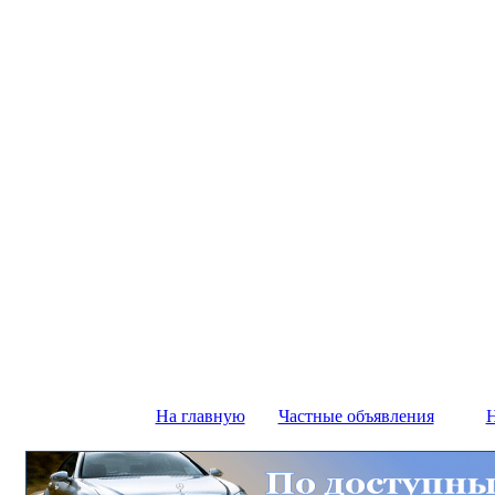
На главную
Частные объявления
Н