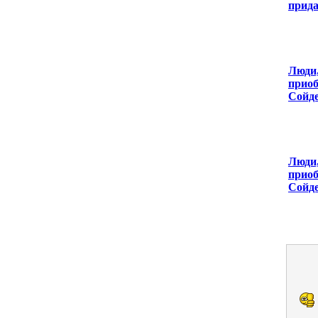
прида
Люди,
приоб
Сойде
Люди,
приоб
Сойде