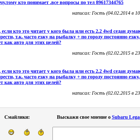
чу.тому кто понимает .все вопросы по тел 89617344765
написал: Гость (04.02.2014 в 10
 если кто это читает у кого была или есть 2.2 4wd седан дума
рести, т.к. часто езжу на рыбалку + по городу постоянно езжу.
т как авто для этих целей?
написал: Гость (02.02.2015 в 23
 если кто это читает у кого была или есть 2.2 4wd седан дума
рести, т.к. часто езжу на рыбалку + по городу постоянно езжу.
т как авто для этих целей?
написал: Гость (02.02.2015 в 23
Смайлики:
Выскажи свое мнение о
Subaru Lega