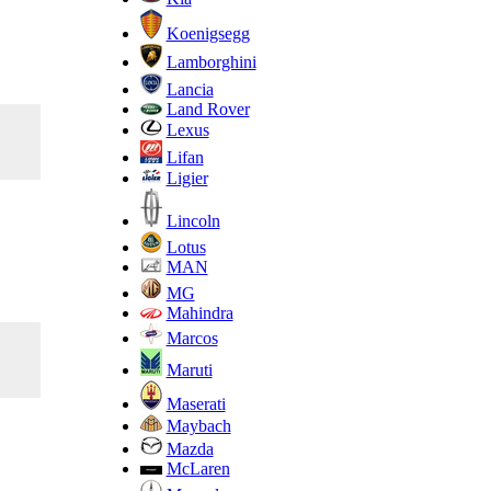
Koenigsegg
Lamborghini
Lancia
Land Rover
Lexus
Lifan
Ligier
Lincoln
Lotus
MAN
MG
Mahindra
Marcos
Maruti
Maserati
Maybach
Mazda
McLaren