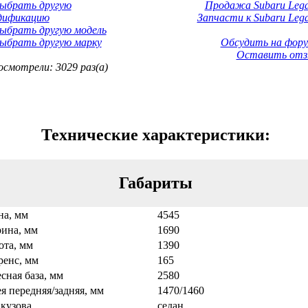
Выбрать другую
Продажа Subaru Lega
дификацию
Запчасти к Subaru Lega
ыбрать другую модель
ыбрать другую марку
Обсудить на фору
Оставить отз
смотрели: 3029 раз(а)
Технические характеристики:
Габариты
на, мм
4545
ина, мм
1690
ота, мм
1390
ренс, мм
165
сная база, мм
2580
я передняя/задняя, мм
1470/1460
кузова
седан