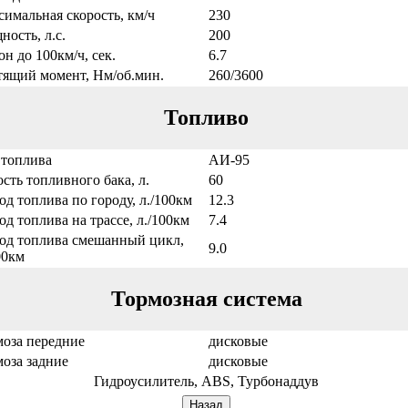
имальная скорость, км/ч
230
ость, л.с.
200
он до 100км/ч, сек.
6.7
тящий момент, Нм/об.мин.
260/3600
Топливо
 топлива
АИ-95
сть топливного бака, л.
60
од топлива по городу, л./100км
12.3
од топлива на трассе, л./100км
7.4
ход топлива смешанный цикл,
9.0
00км
Тормозная система
оза передние
дисковые
оза задние
дисковые
Гидроусилитель, ABS, Турбонаддув