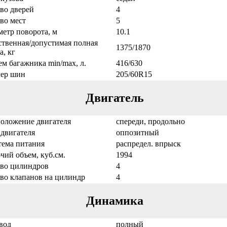
во дверей
4
во мест
5
етр поворота, м
10.1
твенная/допустимая полная
1375/1870
а, кг
м багажника min/max, л.
416/630
мер шин
205/60R15
Двигатель
положение двигателя
спереди, продольно
двигателя
оппозитный
тема питания
распредел. впрыск
чий объем, куб.см.
1994
-во цилиндров
4
во клапанов на цилиндр
4
Динамика
вод
полный