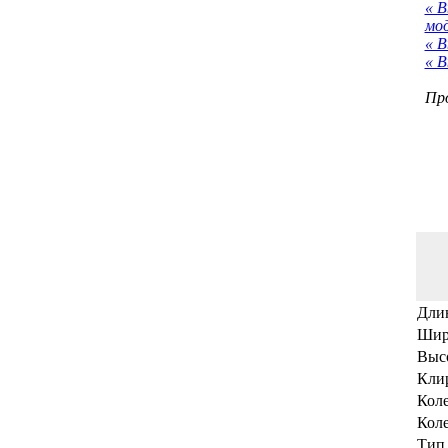
« 
мо
« В
« В
Про
Дли
Шир
Выс
Кли
Коле
Коле
Тип 