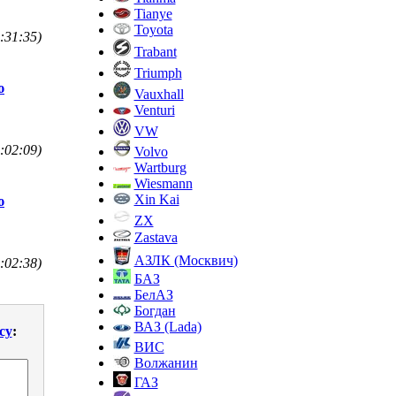
Tianye
Toyota
:31:35)
Trabant
Triumph
ю
Vauxhall
Venturi
VW
:02:09)
Volvo
Wartburg
Wiesmann
Xin Kai
ю
ZX
Zastava
АЗЛК (Москвич)
:02:38)
БАЗ
БелАЗ
Богдан
ВАЗ (Lada)
cy
:
ВИС
Волжанин
ГАЗ