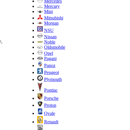
Mercedes
Mercury
Mini
Mitsubishi
Morgan
NSU
Nissan
е,
Noble
Oldsmobile
Opel
Pagani
Panoz
Peugeot
Plymouth
Pontiac
Porsche
Proton
Qvale
Renault