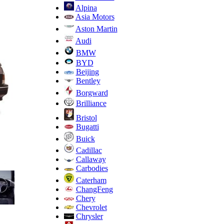
Alpina
Asia Motors
Aston Martin
Audi
BMW
BYD
Beijing
Bentley
Borgward
Brilliance
Bristol
Bugatti
Buick
Cadillac
Callaway
Carbodies
Caterham
ChangFeng
Chery
Chevrolet
Chrysler