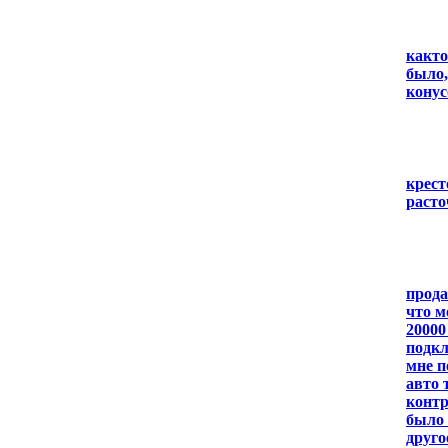
както
было,
конус
крест
расто
прода
что м
20000
подкл
мне п
авто 
контр
было 
друго