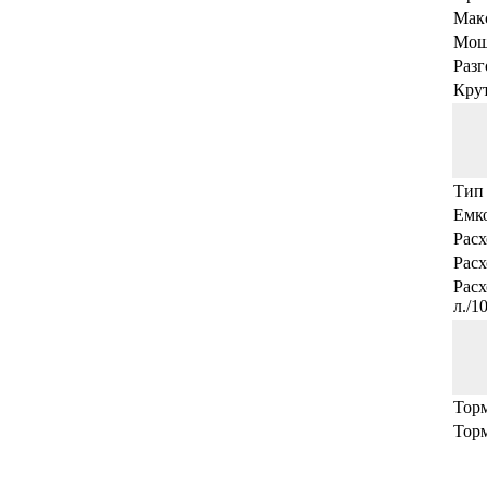
Макс
Мощн
Разг
Кру
Тип
Емко
Расх
Расх
Рас
л./1
Торм
Торм