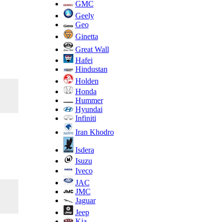
GMC
Geely
Geo
Ginetta
Great Wall
Hafei
Hindustan
Holden
Honda
Hummer
Hyundai
Infiniti
Iran Khodro
Isdera
Isuzu
Iveco
JAC
JMC
Jaguar
Jeep
Kia