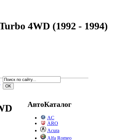
Turbo 4WD (1992 - 1994)
м
АвтоКаталог
4WD
AC
ARO
Acura
Alfa Romeo