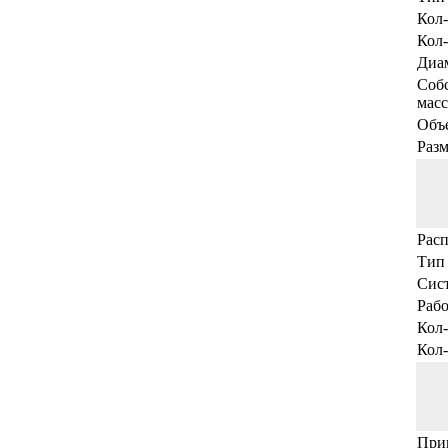
Кол-
Кол-
Диам
Собс
масс
Объе
Раз
Рас
Тип 
Сис
Рабо
Кол
Кол-
При