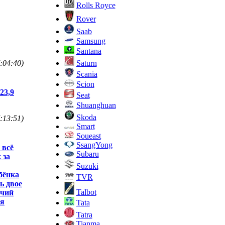
Rolls Royce
Rover
Saab
Samsung
Santana
Saturn
:04:40)
Scania
Scion
23,9
Seat
Shuanghuan
Skoda
:13:51)
Smart
Soueast
SsangYong
 всё
Subaru
 за
Suzuki
бёнка
TVR
ь двое
Talbot
очий
ня
Tata
Tatra
Tianma