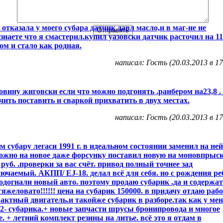
 отказала у моего субара датчик давл масло,и в маг-не не
знаете что я смастерил.купил уазовски датчик расточил на 11
ом и стало как родная.
написал: Гость (20.03.2013 в 17
овину жиговски если что можно подгонять .раибером на23,8 . 
чить поставить и сваркой прихватить в двух местах.
написал: Гость (20.03.2013 в 17
м субару легаси 1991 г. в идеальном состоянии заменил на ней
ожно на новое даже форсунку поставил новую на моновпрыск
 руб. .проверки за вас счёт. привод полный точнее зад
ючаемый. АКПП/ EJ-18. делал всё для себя. но с рождения ре
одогнали новый авто. поэтому продаю субарик .да и содержат
тяжеловато!!!!!! цена на субарик 150000. в придачу отдаю раб
актный двигатель.и такойже субарик в разборе.так как у ме
2- субарика.+ новые запчасти шрусы бронипровода и многое
е. + летний комплект резины на литье. всё это я отдам в