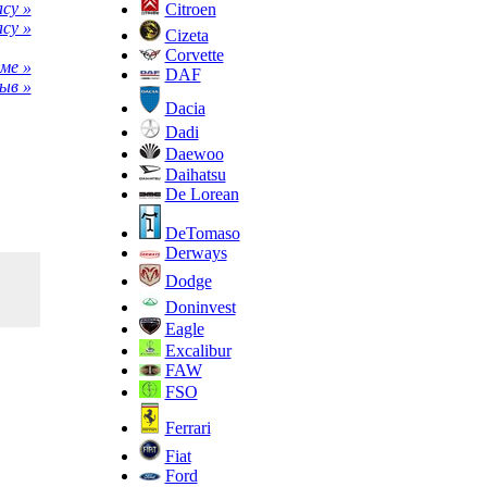
cy »
Citroen
cy »
Cizeta
Corvette
ме »
DAF
ыв »
Dacia
Dadi
Daewoo
Daihatsu
De Lorean
DeTomaso
Derways
Dodge
Doninvest
Eagle
Excalibur
FAW
FSO
Ferrari
Fiat
Ford