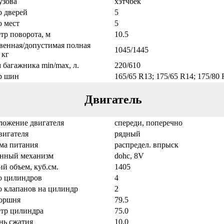
узова
хэтчбек
о дверей
5
о мест
5
тр поворота, м
10.5
венная/допустимая полная
1045/1445
 кг
 багажника min/max, л.
220/610
р шин
165/65 R13; 175/65 R14; 175/80
Двигатель
ложение двигателя
спереди, поперечно
вигателя
рядный
ма питания
распредел. впрыск
нный механизм
dohc, 8V
ий объем, куб.см.
1405
о цилиндров
4
о клапанов на цилиндр
2
оршня
79.5
тр цилиндра
75.0
нь сжатия
10.0