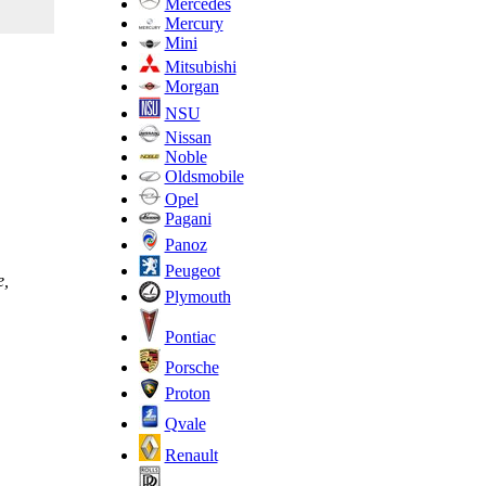
Mercedes
Mercury
Mini
Mitsubishi
Morgan
NSU
Nissan
Noble
Oldsmobile
Opel
Pagani
Panoz
Peugeot
е,
Plymouth
Pontiac
Porsche
Proton
Qvale
Renault