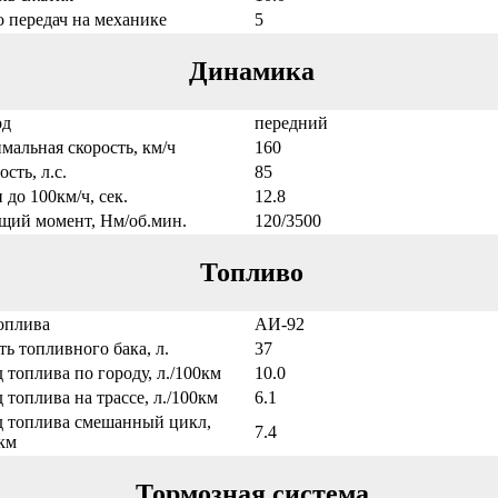
о передач на механике
5
Динамика
од
передний
мальная скорость, км/ч
160
сть, л.с.
85
 до 100км/ч, сек.
12.8
щий момент, Нм/об.мин.
120/3500
Топливо
оплива
АИ-92
ь топливного бака, л.
37
 топлива по городу, л./100км
10.0
 топлива на трассе, л./100км
6.1
д топлива смешанный цикл,
7.4
км
Тормозная система