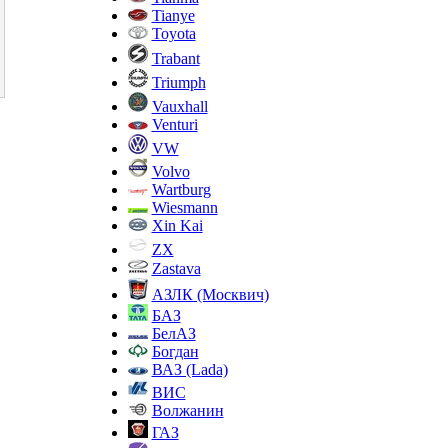
Tianye
Toyota
Trabant
Triumph
Vauxhall
Venturi
VW
Volvo
Wartburg
Wiesmann
Xin Kai
ZX
Zastava
АЗЛК (Москвич)
БАЗ
БелАЗ
Богдан
ВАЗ (Lada)
ВИС
Волжанин
ГАЗ