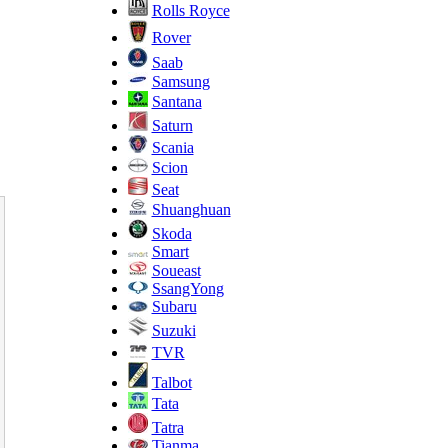
Rolls Royce
Rover
Saab
Samsung
Santana
Saturn
Scania
Scion
Seat
Shuanghuan
Skoda
Smart
Soueast
SsangYong
Subaru
Suzuki
TVR
Talbot
Tata
Tatra
Tianma