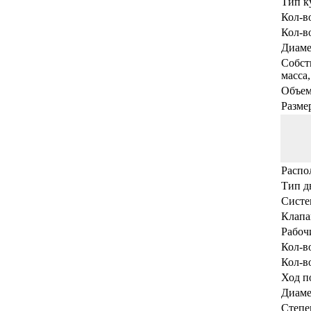
Тип к
Кол-в
Кол-в
Диаме
Собст
масса,
Объем
Разме
Распо
Тип д
Систе
Клапа
Рабоч
Кол-в
Кол-в
Ход п
Диаме
Степе