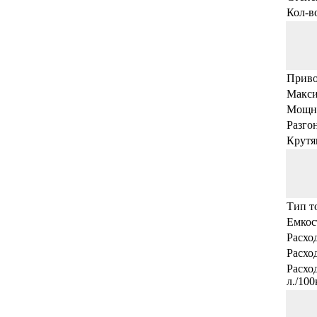
Кол-в
Прив
Макси
Мощно
Разгон
Крутя
Тип т
Емкост
Расход
Расход
Расхо
л./100