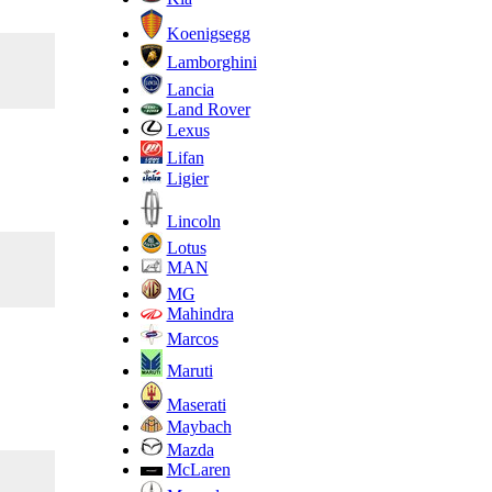
Koenigsegg
Lamborghini
Lancia
Land Rover
Lexus
Lifan
Ligier
Lincoln
Lotus
MAN
MG
Mahindra
Marcos
Maruti
Maserati
Maybach
Mazda
McLaren