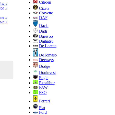
Citroen
ca »
ica »
Cizeta
Corvette
ме »
DAF
ыв »
Dacia
Dadi
Daewoo
Daihatsu
De Lorean
DeTomaso
Derways
Dodge
Doninvest
Eagle
Excalibur
FAW
FSO
Ferrari
Fiat
Ford