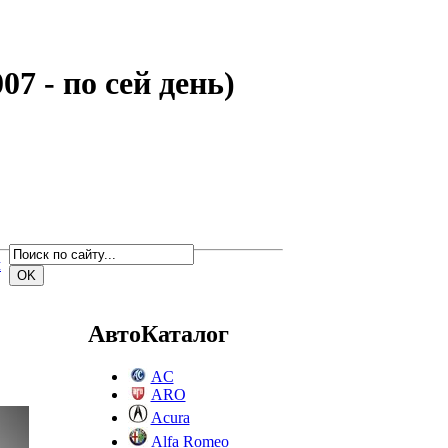
07 - по сей день)
м
АвтоКаталог
AC
ARO
Acura
Alfa Romeo