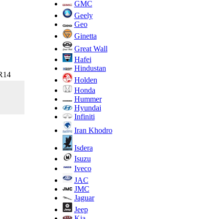
GMC
Geely
Geo
Ginetta
Great Wall
Hafei
Hindustan
 R14
Holden
Honda
Hummer
Hyundai
Infiniti
Iran Khodro
Isdera
Isuzu
Iveco
JAC
JMC
Jaguar
Jeep
Kia