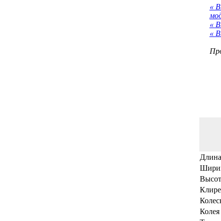
« 
мо
« В
« В
Про
Длина
Ширин
Высот
Клире
Колесн
Колея