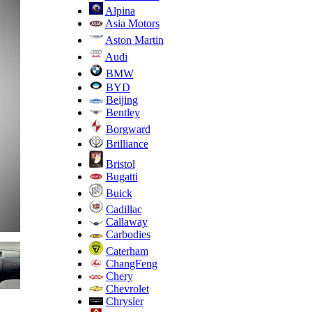
Alpina
Asia Motors
Aston Martin
Audi
BMW
BYD
Beijing
Bentley
Borgward
Brilliance
Bristol
Bugatti
Buick
Cadillac
Callaway
Carbodies
Caterham
ChangFeng
Chery
Chevrolet
Chrysler