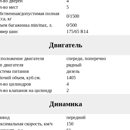
л-во дверей
4
л-во мест
5
бственная/допустимая полная
0/1500
са, кг
ъем багажника min/max, л.
0/500
змер шин
175/65 R14
Двигатель
сположение двигателя
спереди, поперечно
п двигателя
рядный
стема питания
дизель
бочий объем, куб.см.
1405
л-во цилиндров
4
л-во клапанов на цилиндр
2
Динамика
ивод
передний
ксимальная скорость, км/ч
150