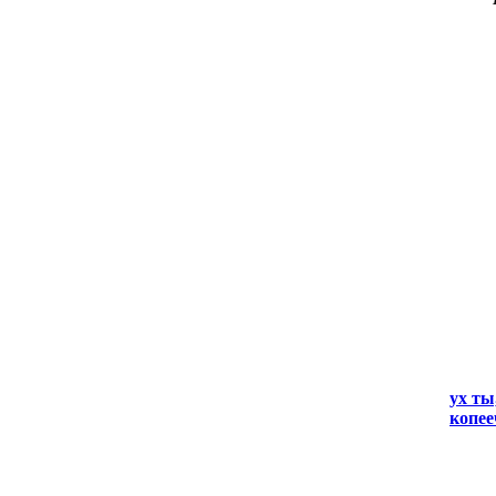
ух ты
копее