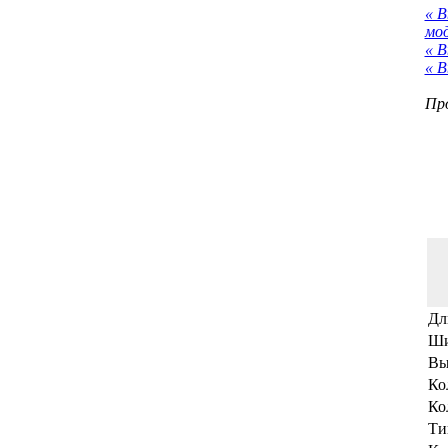
« 
мо
« В
« В
Про
Дл
Ши
Вы
Ко
Ко
Ти