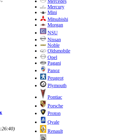
Mercedes
Mercury
Mini
Mitsubishi
Morgan
NSU
Nissan
Noble
Oldsmobile
Opel
Pagani
Panoz
Peugeot
Plymouth
Pontiac
Porsche
ж
Proton
Qvale
:26:40)
Renault