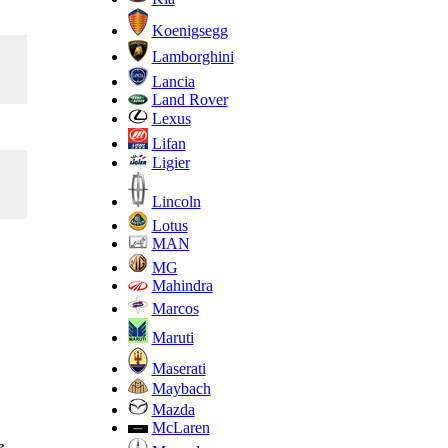
Koenigsegg
Lamborghini
Lancia
Land Rover
Lexus
Lifan
Ligier
Lincoln
Lotus
MAN
MG
Mahindra
Marcos
Maruti
Maserati
Maybach
Mazda
McLaren
е,