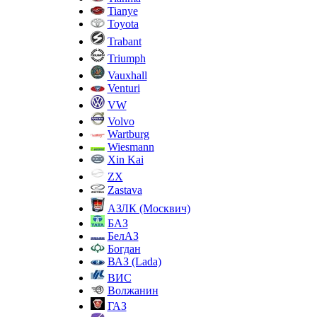
Tianye
Toyota
Trabant
Triumph
Vauxhall
Venturi
VW
Volvo
Wartburg
Wiesmann
Xin Kai
ZX
Zastava
АЗЛК (Москвич)
БАЗ
БелАЗ
Богдан
ВАЗ (Lada)
ВИС
Волжанин
ГАЗ