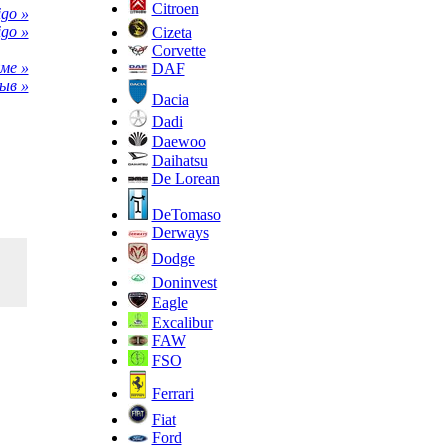
Citroen
go »
igo »
Cizeta
Corvette
ме »
DAF
ыв »
Dacia
Dadi
Daewoo
Daihatsu
De Lorean
DeTomaso
Derways
Dodge
Doninvest
Eagle
Excalibur
FAW
FSO
Ferrari
Fiat
Ford