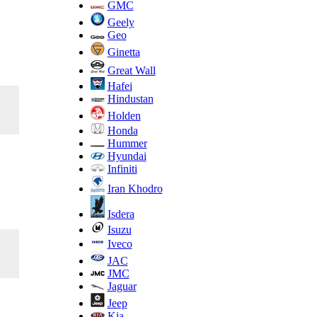
GMC
Geely
Geo
Ginetta
Great Wall
Hafei
Hindustan
Holden
Honda
Hummer
Hyundai
Infiniti
Iran Khodro
Isdera
Isuzu
Iveco
JAC
JMC
Jaguar
Jeep
Kia