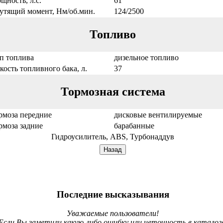
щность, л.с.
61
утящий момент, Нм/об.мин.
124/2500
Топливо
п топлива
дизельное топливо
кость топливного бака, л.
37
Тормозная система
рмоза передние
дисковые вентилируемые
рмоза задние
барабанные
Гидроусилитель, ABS, Турбонаддув
Последние высказывания
Уважаемые пользователи!
Если Вы заметили какую-либо ошибку или неточность в каталог