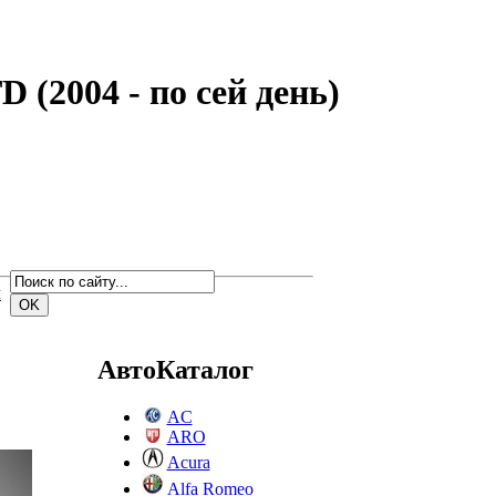
 (2004 - по сей день)
м
АвтоКаталог
AC
ARO
Acura
Alfa Romeo