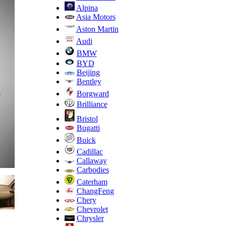
Alpina
Asia Motors
Aston Martin
Audi
BMW
BYD
Beijing
Bentley
Borgward
Brilliance
Bristol
Bugatti
Buick
Cadillac
Callaway
Carbodies
Caterham
ChangFeng
Chery
Chevrolet
Chrysler