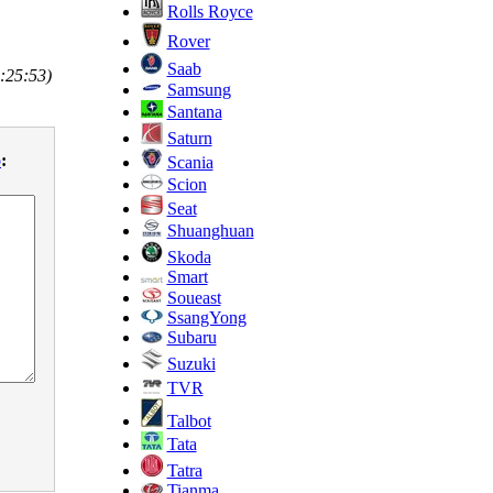
Rolls Royce
Rover
Saab
:25:53)
Samsung
Santana
Saturn
o
:
Scania
Scion
Seat
Shuanghuan
Skoda
Smart
Soueast
SsangYong
Subaru
Suzuki
TVR
Talbot
Tata
Tatra
Tianma