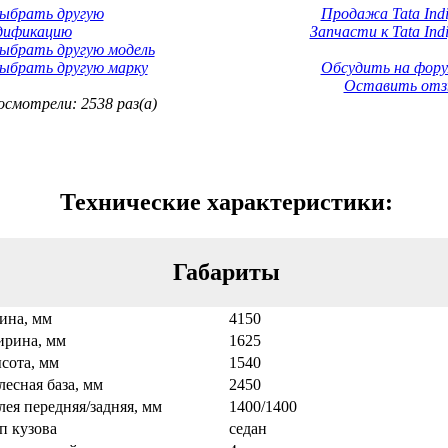
Выбрать другую
Продажа Tata Indi
дификацию
Запчасти к Tata Ind
ыбрать другую модель
ыбрать другую марку
Обсудить на фору
Оставить отз
смотрели: 2538 раз(а)
Технические характеристики:
Габариты
ина, мм
4150
рина, мм
1625
сота, мм
1540
лесная база, мм
2450
лея передняя/задняя, мм
1400/1400
п кузова
седан