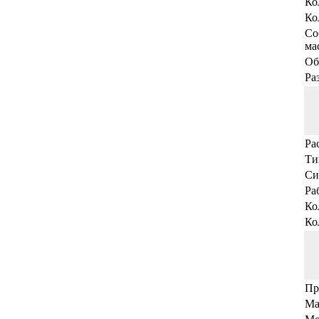
Ко
Ко
Со
мас
Об
Ра
Ра
Ти
Си
Ра
Ко
Ко
Пр
Ма