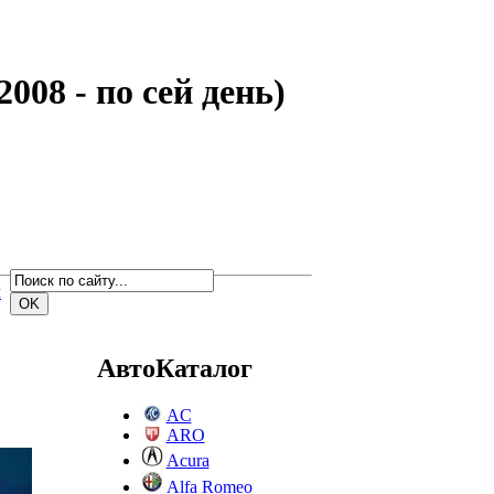
008 - по сей день)
м
АвтоКаталог
AC
ARO
Acura
Alfa Romeo