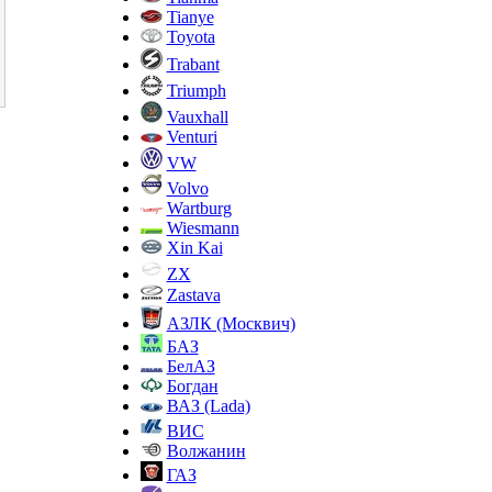
Tianye
Toyota
Trabant
Triumph
Vauxhall
Venturi
VW
Volvo
Wartburg
Wiesmann
Xin Kai
ZX
Zastava
АЗЛК (Москвич)
БАЗ
БелАЗ
Богдан
ВАЗ (Lada)
ВИС
Волжанин
ГАЗ