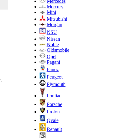
Mercedes
Mercury
Mini
Mitsubishi
Morgan
NSU
Nissan
Noble
Oldsmobile
Opel
Pagani
Panoz
Peugeot
е,
Plymouth
Pontiac
Porsche
Proton
Qvale
Renault