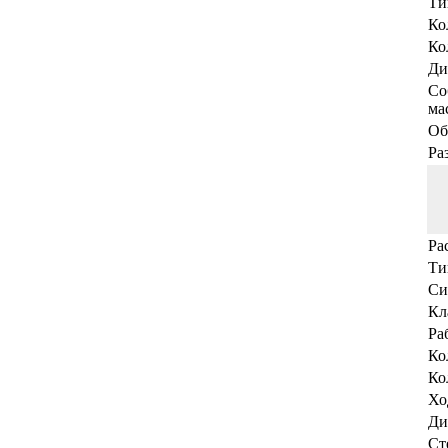
Ти
Ко
Ко
Ди
Со
мас
Об
Ра
Ра
Ти
Си
Кл
Ра
Ко
Ко
Хо
Ди
Ст