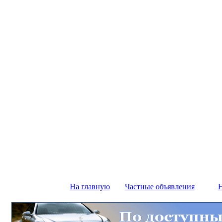
На главную
Частные объявления
Н