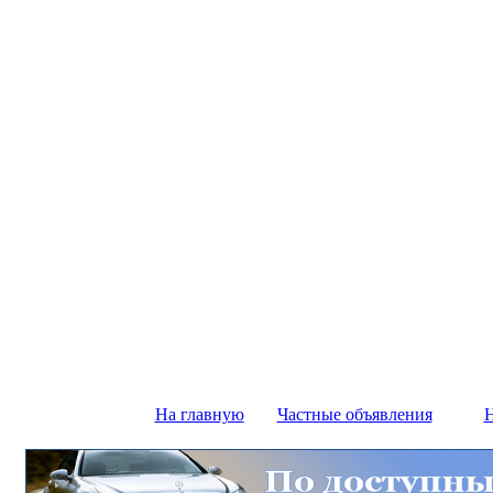
На главную
Частные объявления
Н