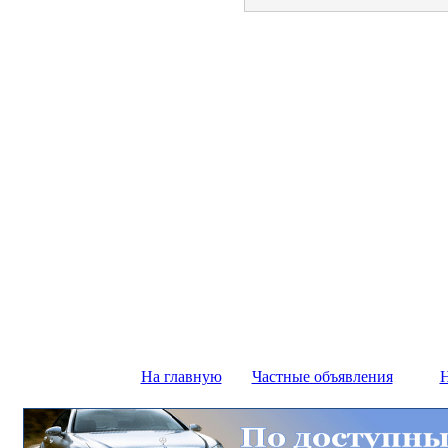
На главную
Частные объявления
Н