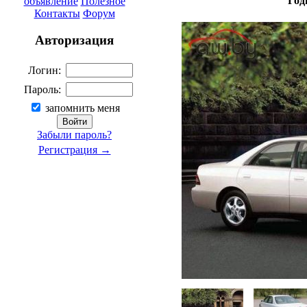
Год
объявление
Полезное
Контакты
Форум
Авторизация
Логин:
Пароль:
запомнить меня
Забыли пароль?
Регистрация →