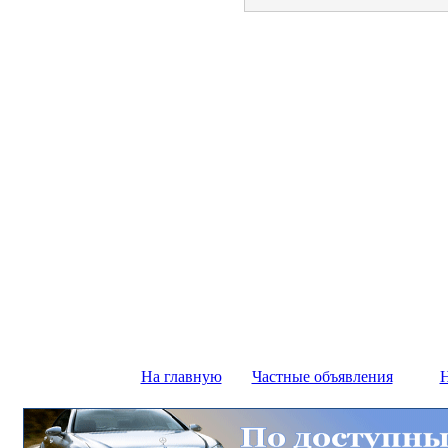
На главную
Частные объявления
Н