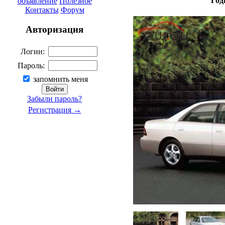
Год
объявление
Полезное
Контакты
Форум
Авторизация
Логин:
Пароль:
запомнить меня
Забыли пароль?
Регистрация →