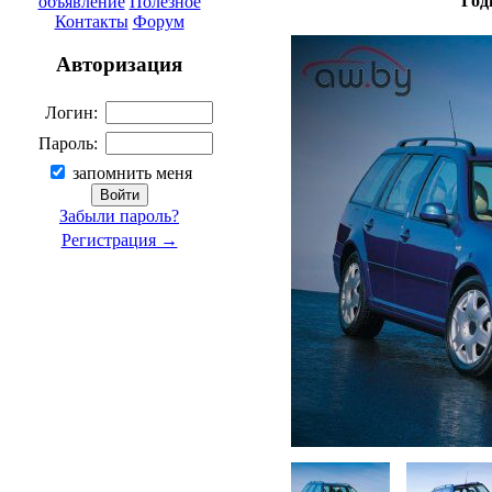
Год
объявление
Полезное
Контакты
Форум
Авторизация
Логин:
Пароль:
запомнить меня
Забыли пароль?
Регистрация →