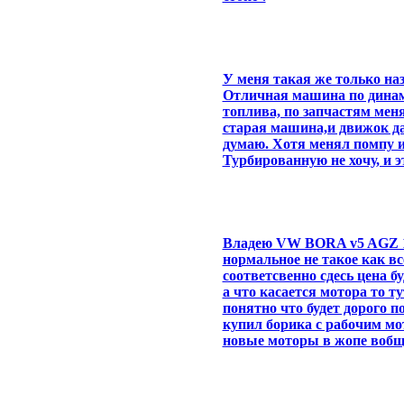
У меня такая же только наз
Отличная машина по динами
топлива, по запчастям меня
старая машина,и движок да
думаю. Хотя менял помпу и
Турбированную не хочу, и э
Владею VW BORA v5 AGZ 15
нормальное не такое как вс
соответсвенно сдесь цена 
а что касается мотора то т
понятно что будет дорого п
купил борика с рабочим мо
новые моторы в жопе вобщ