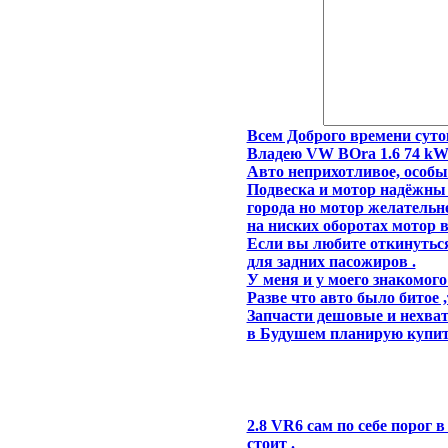
Всем Доброго времени суток
Владею VW BOra 1.6 74 kW
Авто неприхотливое, особых
Подвеска и мотор надёжны 
города но мотор желательн
на ниских оборотах мотор 
Если вы любите откинуться
для задних пасожиров .
У меня и у моего знакомог
Разве что авто было битое 
Запчасти дешовые и нехват
в Будушем планирую купить
2.8 VR6 сам по себе порог
стоит .