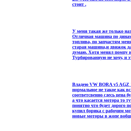
стоит .
У меня такая же только наз
Отличная машина по динами
топлива, по запчастям меня
старая машина,и движок да
думаю. Хотя менял помпу и
Турбированную не хочу, и э
Владею VW BORA v5 AGZ 15
нормальное не такое как вс
соответсвенно сдесь цена 
а что касается мотора то т
понятно что будет дорого п
купил борика с рабочим мо
новые моторы в жопе вобщ