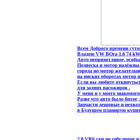
Всем Доброго времени суток
Владею VW BOra 1.6 74 kW
Авто неприхотливое, особых
Подвеска и мотор надёжны 
города но мотор желательн
на ниских оборотах мотор 
Если вы любите откинуться
для задних пасожиров .
У меня и у моего знакомог
Разве что авто было битое 
Запчасти дешовые и нехват
в Будушем планирую купить
2.8 VR6 сам по себе порог