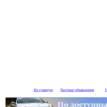
На главную
Частные объявления
Н