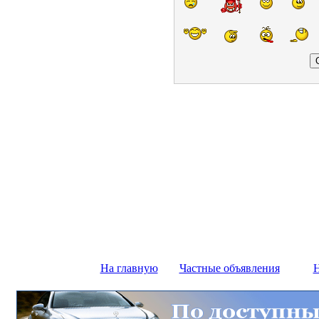
На главную
Частные объявления
Н