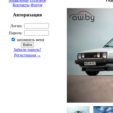
Год
объявление
Полезное
Контакты
Форум
Авторизация
Логин:
Пароль:
запомнить меня
Забыли пароль?
Регистрация →