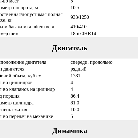
л-во мест
5
аметр поворота, м
10.5
бственная/допустимая полная
933/1250
са, кг
ъем багажника min/max, л.
410/410
змер шин
185/70HR14
Двигатель
сположение двигателя
спереди, продольно
п двигателя
рядный
бочий объем, куб.см.
1781
л-во цилиндров
4
л-во клапанов на цилиндр
4
д поршня
86.4
аметр цилиндра
81.0
епень сжатия
10.0
л-во передач на механике
5
Динамика