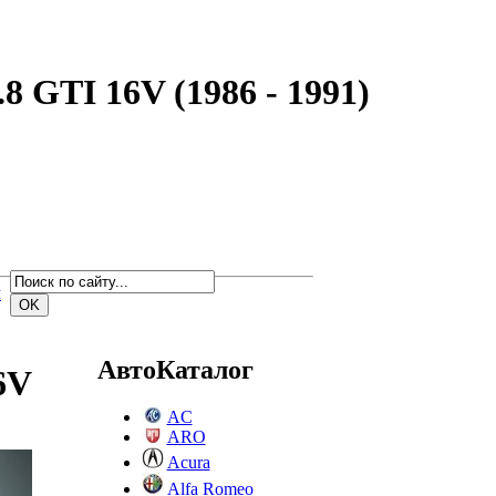
8 GTI 16V (1986 - 1991)
м
АвтоКаталог
6V
AC
ARO
Acura
Alfa Romeo