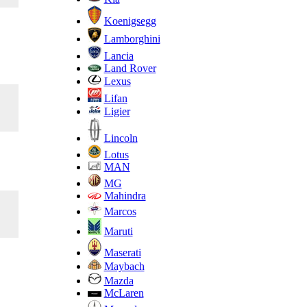
Koenigsegg
Lamborghini
Lancia
Land Rover
Lexus
Lifan
Ligier
Lincoln
Lotus
MAN
MG
Mahindra
Marcos
Maruti
Maserati
Maybach
Mazda
McLaren