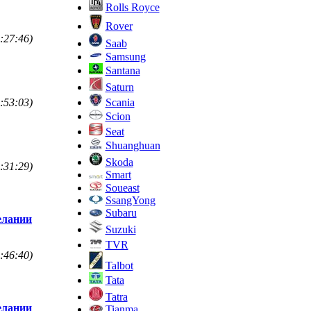
Rolls Royce
Rover
:27:46)
Saab
Samsung
Santana
Saturn
Scania
:53:03)
Scion
Seat
Shuanghuan
Skoda
:31:29)
Smart
Soueast
SsangYong
Subaru
елании
Suzuki
TVR
:46:40)
Talbot
Tata
Tatra
елании
Tianma