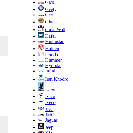
GMC
Geely
Geo
Ginetta
Great Wall
Hafei
Hindustan
Holden
Honda
Hummer
Hyundai
Infiniti
Iran Khodro
Isdera
Isuzu
Iveco
JAC
JMC
Jaguar
Jeep
Kia