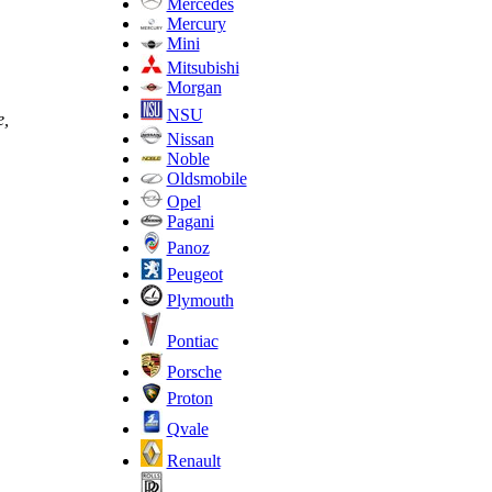
Mercedes
Mercury
Mini
Mitsubishi
Morgan
NSU
е,
Nissan
Noble
Oldsmobile
Opel
Pagani
Panoz
Peugeot
Plymouth
Pontiac
Porsche
Proton
Qvale
Renault