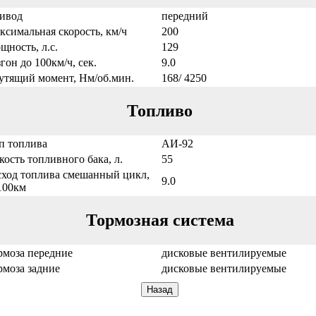
ивод
передний
ксимальная скорость, км/ч
200
щность, л.с.
129
гон до 100км/ч, сек.
9.0
утящий момент, Нм/об.мин.
168/ 4250
Топливо
п топлива
АИ-92
кость топливного бака, л.
55
сход топлива смешанный цикл,
9.0
/100км
Тормозная система
рмоза передние
дисковые вентилируемые
рмоза задние
дисковые вентилируемые