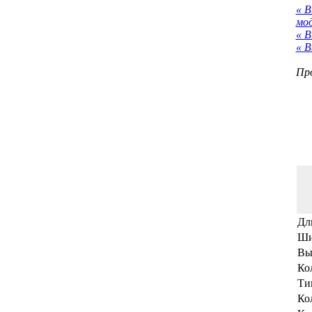
« 
мо
« В
« В
Про
Дл
Ши
Вы
Ко
Ти
Ко