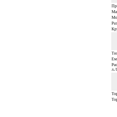
Пр
Ма
Мо
Раз
Кр
Ти
Ем
Ра
л.
То
То