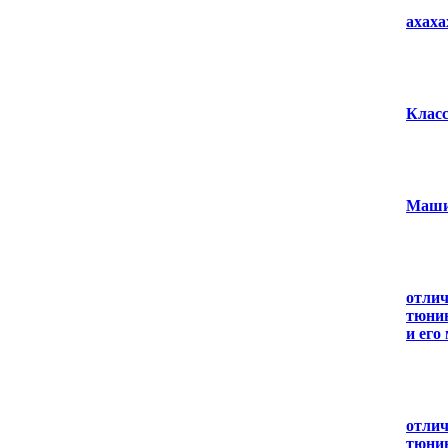
ахахах
Класс
Маши
отлич
тюнин
и его
отлич
тюнин