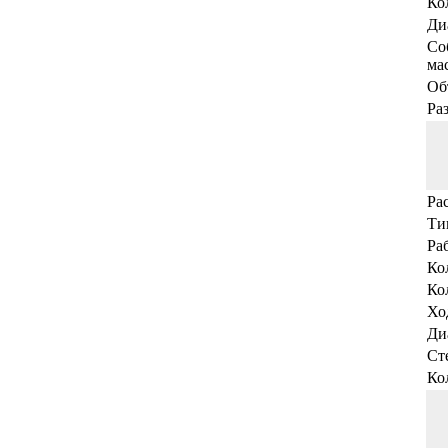
Ко
Ди
Со
мас
Об
Ра
Ра
Ти
Ра
Ко
Ко
Хо
Ди
Ст
Ко