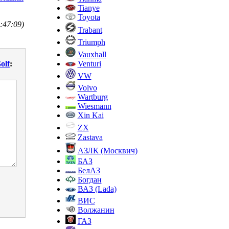
Tianye
Toyota
:47:09)
Trabant
Triumph
Vauxhall
Venturi
olf
:
VW
Volvo
Wartburg
Wiesmann
Xin Kai
ZX
Zastava
АЗЛК (Москвич)
БАЗ
БелАЗ
Богдан
ВАЗ (Lada)
ВИС
Волжанин
ГАЗ