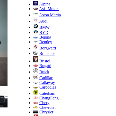
Alpina
Asia Motors
Aston Martin
Audi
BMW
BYD
Beijing
Bentley
Borgward
Brilliance
Bristol
Bugatti
Buick
Cadillac
Callaway
Carbodies
Caterham
ChangFeng
Chery
Chevrolet
Chrysler