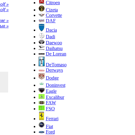
Citroen
lf »
lf »
Cizeta
Corvette
ме »
DAF
ыв »
Dacia
Dadi
Daewoo
Daihatsu
De Lorean
DeTomaso
Derways
Dodge
Doninvest
Eagle
Excalibur
FAW
FSO
Ferrari
Fiat
Ford