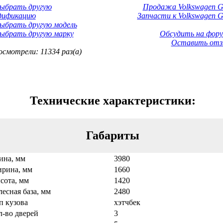
Выбрать другую
Продажа Volkswagen Go
дификацию
Запчасти к Volkswagen Go
ыбрать другую модель
ыбрать другую марку
Обсудить на фору
Оставить отз
смотрели: 11334 раз(а)
Технические характеристики:
Габариты
ина, мм
3980
рина, мм
1660
сота, мм
1420
лесная база, мм
2480
п кузова
хэтчбек
л-во дверей
3