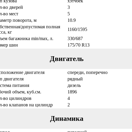
п кузова
хэтчбек
л-во дверей
3
л-во мест
5
аметр поворота, м
10.9
бственная/допустимая полная
1160/1595
са, кг
ъем багажника min/max, л.
330/687
змер шин
175/70 R13
Двигатель
сположение двигателя
спереди, поперечно
п двигателя
рядный
стема питания
дизель
бочий объем, куб.см.
1896
л-во цилиндров
4
л-во клапанов на цилиндр
2
Динамика