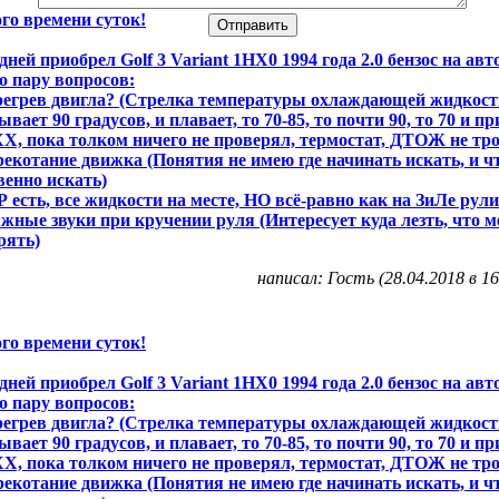
го времени суток!
дней приобрел Golf 3 Variant 1НХ0 1994 года 2.0 бензос на авт
о пару вопросов:
регрев двигла? (Стрелка температуры охлаждающей жидкост
ывает 90 градусов, и плавает, то 70-85, то почти 90, то 70 и при
ХХ, пока толком ничего не проверял, термостат, ДТОЖ не тр
рекотание движка (Понятия не имею где начинать искать, и ч
венно искать)
Р есть, все жидкости на месте, НО всё-равно как на ЗиЛе рули
жные звуки при кручении руля (Интересует куда лезть, что м
рять)
написал: Гость (28.04.2018 в 16
го времени суток!
дней приобрел Golf 3 Variant 1НХ0 1994 года 2.0 бензос на авт
о пару вопросов:
регрев двигла? (Стрелка температуры охлаждающей жидкост
ывает 90 градусов, и плавает, то 70-85, то почти 90, то 70 и при
ХХ, пока толком ничего не проверял, термостат, ДТОЖ не тр
рекотание движка (Понятия не имею где начинать искать, и ч