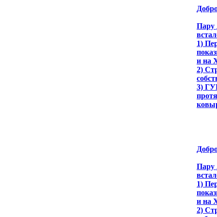
Добро
Пару 
встал
1) Пе
показ
и на 
2) Ст
собст
3) ГУ
протя
ковы
Добро
Пару 
встал
1) Пе
показ
и на 
2) Ст