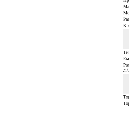
Пр
Ма
Мо
Ра
Кр
Ти
Ем
Ра
л.
То
То