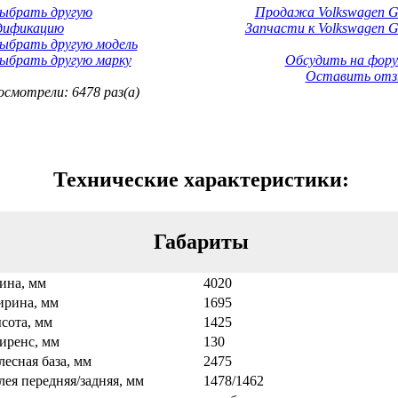
Выбрать другую
Продажа Volkswagen Go
дификацию
Запчасти к Volkswagen Go
ыбрать другую модель
ыбрать другую марку
Обсудить на фору
Оставить отз
смотрели: 6478 раз(а)
Технические характеристики:
Габариты
ина, мм
4020
рина, мм
1695
сота, мм
1425
иренс, мм
130
лесная база, мм
2475
лея передняя/задняя, мм
1478/1462