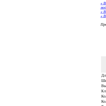
« 
мо
« В
« В
Про
Дл
Ши
Вы
Кл
Ко
Ко