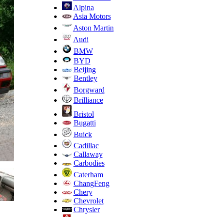
Alpina
Asia Motors
Aston Martin
Audi
BMW
BYD
Beijing
Bentley
Borgward
Brilliance
Bristol
Bugatti
Buick
Cadillac
Callaway
Carbodies
Caterham
ChangFeng
Chery
Chevrolet
Chrysler