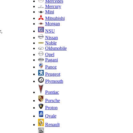
Mercedes
Mercury
Mini
Mitsubishi
Morgan
NSU
е,
Nissan
Noble
Oldsmobile
Opel
Pagani
Panoz
Peugeot
Plymouth
Pontiac
Porsche
Proton
Qvale
Renault