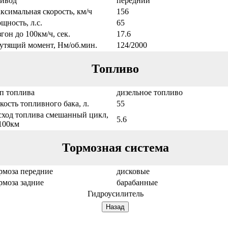
ивод
передний
ксимальная скорость, км/ч
156
щность, л.с.
65
згон до 100км/ч, сек.
17.6
утящий момент, Нм/об.мин.
124/2000
Топливо
п топлива
дизельное топливо
кость топливного бака, л.
55
сход топлива смешанный цикл,
5.6
/100км
Тормозная система
рмоза передние
дисковые
рмоза задние
барабанные
Гидроусилитель