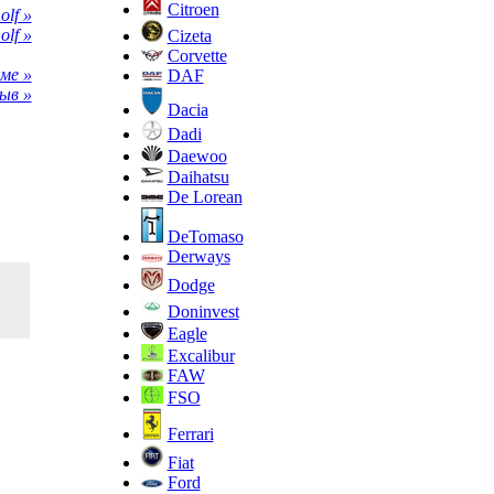
Citroen
lf »
lf »
Cizeta
Corvette
ме »
DAF
ыв »
Dacia
Dadi
Daewoo
Daihatsu
De Lorean
DeTomaso
Derways
Dodge
Doninvest
Eagle
Excalibur
FAW
FSO
Ferrari
Fiat
Ford