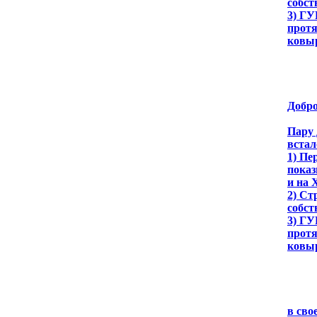
собст
3) ГУ
протя
ковы
Добро
Пару 
встал
1) Пе
показ
и на 
2) Ст
собст
3) ГУ
протя
ковы
в сво