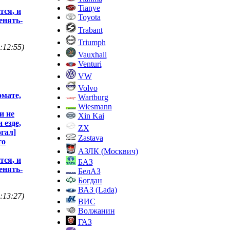
Tianye
тся, и
Toyota
енять-
Trabant
Triumph
:12:55)
Vauxhall
Venturi
VW
Volvo
омате,
Wartburg
Wiesmann
и не
Xin Kai
 езде,
ZX
гал]
Zastava
то
АЗЛК (Москвич)
тся, и
БАЗ
енять-
БелАЗ
Богдан
ВАЗ (Lada)
:13:27)
ВИС
Волжанин
ГАЗ