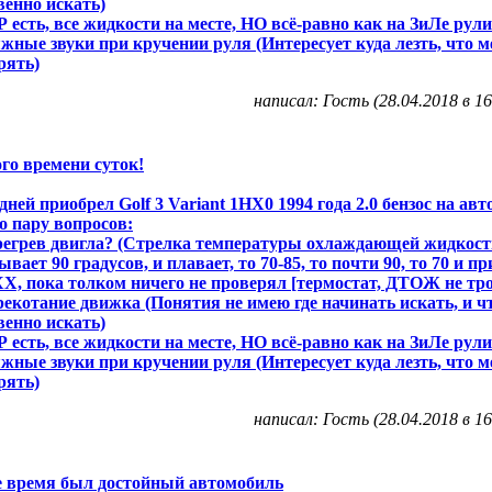
венно искать)
Р есть, все жидкости на месте, НО всё-равно как на ЗиЛе рули
жные звуки при кручении руля (Интересует куда лезть, что м
рять)
написал: Гость (28.04.2018 в 16
го времени суток!
дней приобрел Golf 3 Variant 1НХ0 1994 года 2.0 бензос на авт
о пару вопросов:
регрев двигла? (Стрелка температуры охлаждающей жидкост
ывает 90 градусов, и плавает, то 70-85, то почти 90, то 70 и при
ХХ, пока толком ничего не проверял [термостат, ДТОЖ не тро
рекотание движка (Понятия не имею где начинать искать, и ч
венно искать)
Р есть, все жидкости на месте, НО всё-равно как на ЗиЛе рули
жные звуки при кручении руля (Интересует куда лезть, что м
рять)
написал: Гость (28.04.2018 в 16
е время был достойный автомобиль