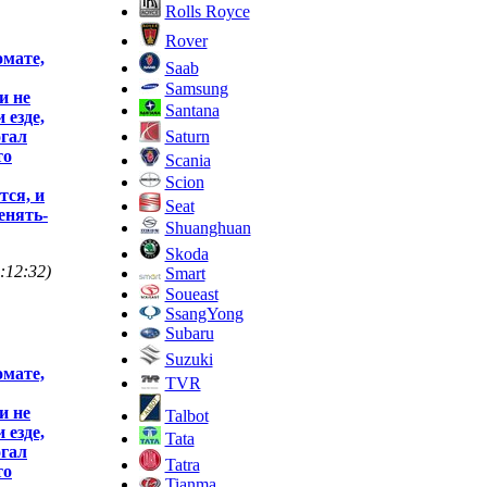
Rolls Royce
Rover
омате,
Saab
Samsung
и не
Santana
 езде,
Saturn
огал
то
Scania
Scion
тся, и
Seat
енять-
Shuanghuan
Skoda
:12:32)
Smart
Soueast
SsangYong
Subaru
Suzuki
омате,
TVR
и не
Talbot
 езде,
Tata
огал
Tatra
то
Tianma