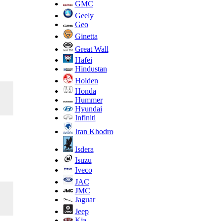
GMC
Geely
Geo
Ginetta
Great Wall
Hafei
Hindustan
Holden
Honda
Hummer
Hyundai
Infiniti
Iran Khodro
Isdera
Isuzu
Iveco
JAC
JMC
Jaguar
Jeep
Kia