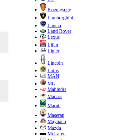
Koenigsegg
Lamborghini
Lancia
Land Rover
Lexus
Lifan
Ligier
Lincoln
Lotus
MAN
MG
Mahindra
Marcos
Maruti
Maserati
Maybach
Mazda
McLaren