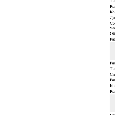
Ти
Ко
Ко
Ди
Со
мас
Об
Ра
Ра
Ти
Си
Ра
Ко
Ко