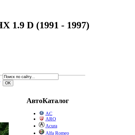
 1.9 D (1991 - 1997)
м
АвтоКаталог
AC
ARO
Acura
Alfa Romeo